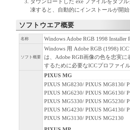
キヤノン、キヤノンマーケティングジャ
ダウンロードした exe ファイルをダブ
よびキヤノンのライセンサーは、本ソフ
凍すると、自動的にインストールが開始
に付随または関連して生ずる直接的また
ソフトウエア概要
失、損害等について、いかなる場合にお
任を負いません。
Windows Adobe RGB 1998 Installer 
名称
ユーザーは、日本国政府または該当国の
Windows 用 Adobe RGB (1998)
許可等を得ることなしに、本ソフトウェ
は、Adobe RGB画像の色を忠実
ソフト概要
一部を、直接または間接に輸出してはな
するために必要なICCプロファイ
PIXUS MG
PIXUS MG8230/ PIXUS MG8130/ 
PIXUS MG6230/ PIXUS MG6130/ 
PIXUS MG5330/ PIXUS MG5230/ 
PIXUS MG4230/ PIXUS MG4130/ 
PIXUS MG3130/ PIXUS MG2130
PIXUS MP