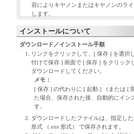
容によりキヤノンまたはキヤノンのライ
します。
キヤノンは、本ソフトウェアのユーザー
インストールについて
といいます。）に対し、本ソフトウェア
ノン製品を利用する目的で本ソフトウェ
ダウンロード／インストール手順
独占的権利を許諾します。
リンクをクリックして、[ 保存 ] を選択
ユーザーは、本ソフトウェアの全部また
付けて保存 ] 画面で [ 保存 ] をクリ
改変、リバース・エンジニアリング、逆
ダウンロードしてください。
は逆アセンブル等することはできません
メモ：
キヤノン、キヤノンマーケティングジャ
[ 保存 ] の代わりに [ 起動 ] （または [
よびキヤノンのライセンサーは、本ソフ
た場合、保存された後、自動的にイン
ザーの特定の目的のために適当であるこ
す。
用であること、または本ソフトウェアに
と、その他本ソフトウェアに関していか
ダウンロードしたファイルは、指定した
しません。
形式 （.exe 形式） で保存されます。