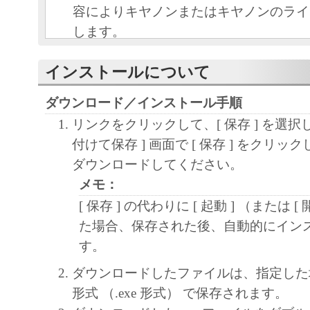
容によりキヤノンまたはキヤノンのライ
します。
キヤノンは、本ソフトウェアのユーザー
インストールについて
といいます。）に対し、本ソフトウェア
ノン製品を利用する目的で本ソフトウェ
ダウンロード／インストール手順
独占的権利を許諾します。
リンクをクリックして、[ 保存 ] を選択
ユーザーは、本ソフトウェアの全部また
付けて保存 ] 画面で [ 保存 ] をクリ
改変、リバース・エンジニアリング、逆
ダウンロードしてください。
は逆アセンブル等することはできません
メモ：
キヤノン、キヤノンマーケティングジャ
[ 保存 ] の代わりに [ 起動 ] （または [
よびキヤノンのライセンサーは、本ソフ
た場合、保存された後、自動的にイン
ザーの特定の目的のために適当であるこ
す。
用であること、または本ソフトウェアに
と、その他本ソフトウェアに関していか
ダウンロードしたファイルは、指定した
しません。
形式 （.exe 形式） で保存されます。