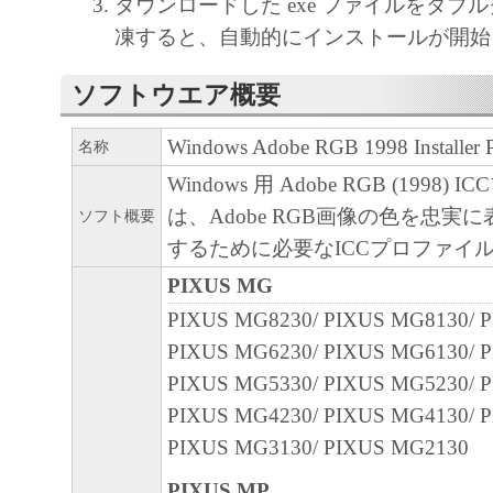
キヤノン、キヤノンマーケティングジャ
ダウンロードした exe ファイルをダブ
よびキヤノンのライセンサーは、本ソフ
凍すると、自動的にインストールが開始
に付随または関連して生ずる直接的また
ソフトウエア概要
失、損害等について、いかなる場合にお
任を負いません。
Windows Adobe RGB 1998 Installer 
名称
ユーザーは、日本国政府または該当国の
Windows 用 Adobe RGB (1998)
許可等を得ることなしに、本ソフトウェ
は、Adobe RGB画像の色を忠実
ソフト概要
一部を、直接または間接に輸出してはな
するために必要なICCプロファイ
PIXUS MG
PIXUS MG8230/ PIXUS MG8130/ 
PIXUS MG6230/ PIXUS MG6130/ 
PIXUS MG5330/ PIXUS MG5230/ 
PIXUS MG4230/ PIXUS MG4130/ 
PIXUS MG3130/ PIXUS MG2130
PIXUS MP