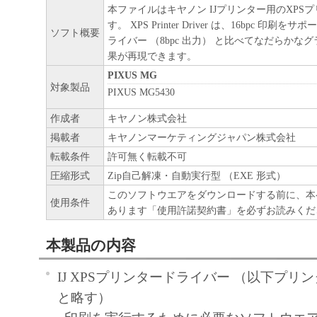
本ファイルはキヤノン IJプリンター用のXPS
す。 XPS Printer Driver は、16bpc 印
ソフト概要
ライバー （8bpc 出力） と比べてなだらかな
果が再現できます。
PIXUS MG
対象製品
PIXUS MG5430
作成者
キヤノン株式会社
掲載者
キヤノンマーケティングジャパン株式会社
転載条件
許可無く転載不可
圧縮形式
Zip自己解凍・自動実行型 （EXE 形式）
このソフトウエアをダウンロードする前に、本
使用条件
あります「使用許諾契約書」を必ずお読みくだ
本製品の内容
IJ XPSプリンタードライバー （以下プリ
と略す）