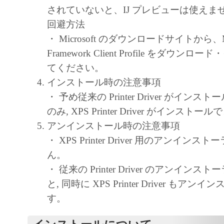
キヤノン、キヤノンマーケティングジャ
されていないと、IJ プレビューは使えま
よびキヤノンのライセンサーは、本ソフ
回避方法
に付随または関連して生ずる直接的また
・ Microsoft のダウンロードサイトから、Micr
失、損害等について、いかなる場合にお
Framework Client Profile をダウン
任を負いません。
てください。
ユーザーは、日本国政府または該当国の
インストール時の注意事項
許可等を得ることなしに、本ソフトウェ
・ 予め従来の Printer Driver がイン
一部を、直接または間接に輸出してはな
のみ, XPS Printer Driver がインストー
アンインストール時の注意事項
・ XPS Printer Driver 用のアンイン
ん。
・ 従来の Printer Driver のアンイン
と, 同時に XPS Printer Driver もア
す。