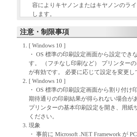
容によりキヤノンまたはキヤノンのライ
します。
キヤノンは、本ソフトウェアのユーザー
注意・制限事項
といいます。）に対し、本ソフトウェア
ノン製品を利用する目的で本ソフトウェ
[ Windows 10 ]
独占的権利を許諾します。
・ OS 標準の印刷設定画面から設定でき
ユーザーは、本ソフトウェアの全部また
す。 （フチなし印刷など） プリンター
改変、リバース・エンジニアリング、逆
が有効です。 必要に応じて設定を変更し
は逆アセンブル等することはできません
[ Windows 10 ]
キヤノン、キヤノンマーケティングジャ
・ OS 標準の印刷設定画面から割り付け
よびキヤノンのライセンサーは、本ソフ
期待通りの印刷結果が得られない場合が
ザーの特定の目的のために適当であるこ
プリンターの基本印刷設定を開き、用紙
用であること、または本ソフトウェアに
ください。
と、その他本ソフトウェアに関していか
現象
しません。
・ 事前に Microsoft .NET Framework