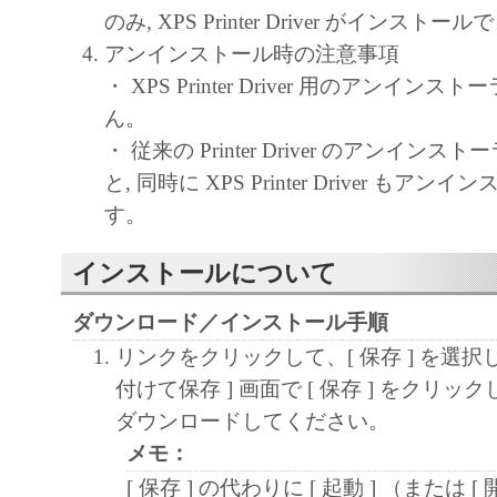
キヤノン、キヤノンマーケティングジャ
のみ, XPS Printer Driver がインストー
よびキヤノンのライセンサーは、本ソフ
アンインストール時の注意事項
に付随または関連して生ずる直接的また
・ XPS Printer Driver 用のアンイン
失、損害等について、いかなる場合にお
ん。
任を負いません。
・ 従来の Printer Driver のアンイン
ユーザーは、日本国政府または該当国の
と, 同時に XPS Printer Driver もア
許可等を得ることなしに、本ソフトウェ
す。
一部を、直接または間接に輸出してはな
インストールについて
ダウンロード／インストール手順
リンクをクリックして、[ 保存 ] を選択
付けて保存 ] 画面で [ 保存 ] をクリ
ダウンロードしてください。
メモ：
[ 保存 ] の代わりに [ 起動 ] （または [