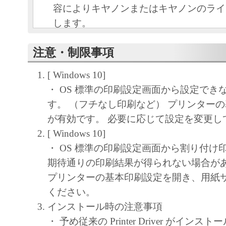
容によりキヤノンまたはキヤノンのライ
します。
キヤノンは、本ソフトウェアのユーザー
注意・制限事項
といいます。）に対し、本ソフトウェア
ノン製品を利用する目的で本ソフトウェ
[ Windows 10]
独占的権利を許諾します。
・ OS 標準の印刷設定画面から設定でき
ユーザーは、本ソフトウェアの全部また
す。 （フチなし印刷など） プリンター
改変、リバース・エンジニアリング、逆
が有効です。 必要に応じて設定を変更し
は逆アセンブル等することはできません
[ Windows 10]
キヤノン、キヤノンマーケティングジャ
・ OS 標準の印刷設定画面から割り付け
よびキヤノンのライセンサーは、本ソフ
期待通りの印刷結果が得られない場合が
ザーの特定の目的のために適当であるこ
プリンターの基本印刷設定を開き、用紙
用であること、または本ソフトウェアに
ください。
と、その他本ソフトウェアに関していか
インストール時の注意事項
しません。
・ 予め従来の Printer Driver がイン