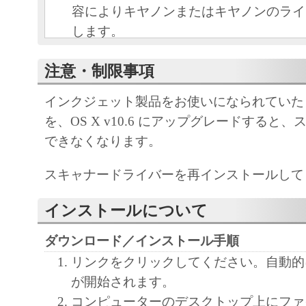
容によりキヤノンまたはキヤノンのライ
します。
キヤノンは、本ソフトウェアのユーザー
注意・制限事項
といいます。）に対し、本ソフトウェア
ノン製品を利用する目的で本ソフトウェ
インクジェット製品をお使いになられていた OS 
独占的権利を許諾します。
を、OS X v10.6 にアップグレードすると
ユーザーは、本ソフトウェアの全部また
できなくなります。
改変、リバース・エンジニアリング、逆
は逆アセンブル等することはできません
スキャナードライバーを再インストールして
キヤノン、キヤノンマーケティングジャ
よびキヤノンのライセンサーは、本ソフ
インストールについて
ザーの特定の目的のために適当であるこ
ダウンロード／インストール手順
用であること、または本ソフトウェアに
リンクをクリックしてください。自動的
と、その他本ソフトウェアに関していか
が開始されます。
しません。
コンピューターのデスクトップ上にファ