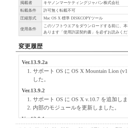
掲載者
キヤノンマーケティングジャパン株式会社
転載条件
許可無く転載不可
圧縮形式
Mac OS X 標準 DISKCOPYツール
このソフトウエアをダウンロードする前に、本
使用条件
あります「使用許諾契約書」を必ずお読みくだ
変更履歴
Ver.13.9.2a
サポート OS に OS X Mountain Lion (
した。
Ver.13.9.2
サポート OS に OS X v.10.7 を追加
内部のモジュールを更新しました。
Ver.13.9.1a
PC名にASCIIコード以外の文字が使