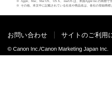
※
Apple、Mac、Mac OS、 OS X、 macOS は、米国Apple Inc.の商標で
※
その他、本文中に記載されている社名や商品名は、各社の登録商標
ネットワーク接続時に本体パネルから
きない場合がある不具合を修正しまし
Ver.13.9.1
OS X v10.6 に対応しました。
お問い合わせ
サイトのご利用
Ver.13.9.0
© Canon Inc./Canon Marketing Japan Inc.
OS X v10.5 に対応しました。
OS X v10.5 環境でScanGearのヘ
すると、ヘルプウィンドウがScanGea
裏に隠れてしまう不具合を修正しまし
ScanGearを起動してプレビューまた
をクリックすると、強制終了する場合
修正しました。