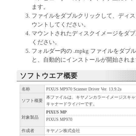
キヤノン、キヤノンマーケティングジャ
ます。
よびキヤノンのライセンサーは、本ソフ
ファイルをダブルクリックして、ディス
に付随または関連して生ずる直接的また
ウントしてください。
失、損害等について、いかなる場合にお
マウントされたディスクイメージをダブ
任を負いません。
ください。
ユーザーは、日本国政府または該当国の
フォルダー内の .mpkg ファイルをダ
許可等を得ることなしに、本ソフトウェ
と、自動的にインストールが開始されま
一部を、直接または間接に輸出してはな
ソフトウエア概要
名称
PIXUS MP970 Scanner Driver Ver. 13.9.2a
本ファイルは、キヤノンカラーイメージスキャナ
ソフト概要
キャナードライバーです。
PIXUS MP
対象製品
PIXUS MP970
作成者
キヤノン株式会社