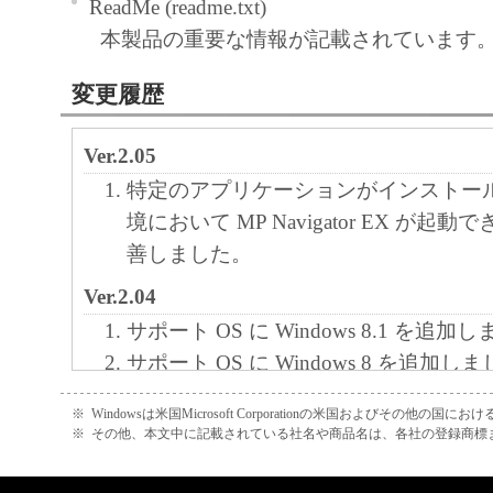
ReadMe (readme.txt)
本製品の重要な情報が記載されています
変更履歴
Ver.2.05
特定のアプリケーションがインストー
境において MP Navigator EX が起
善しました。
Ver.2.04
サポート OS に Windows 8.1 を追加
サポート OS に Windows 8 を追加し
[CanoScan] コピー実行時、拡大／
※
Windowsは米国Microsoft Corporationの米国およびその他の国
れず、等倍出力される場合がある問題
※
その他、本文中に記載されている社名や商品名は、各社の登録商標
た。