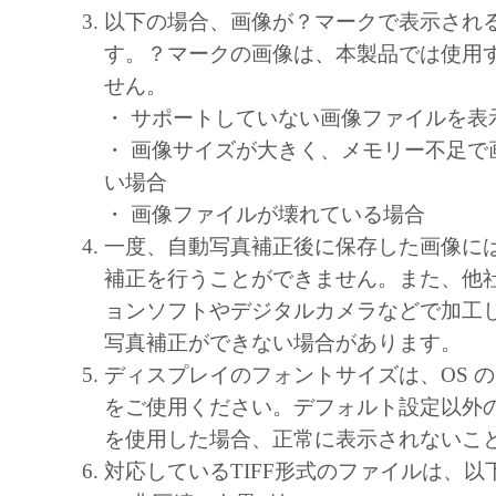
キヤノン、キヤノンマーケティングジャ
以下の場合、画像が？マークで表示され
よびキヤノンのライセンサーは、本ソフ
す。？マークの画像は、本製品では使用
に付随または関連して生ずる直接的また
せん。
失、損害等について、いかなる場合にお
・ サポートしていない画像ファイルを表
任を負いません。
・ 画像サイズが大きく、メモリー不足で
ユーザーは、日本国政府または該当国の
い場合
許可等を得ることなしに、本ソフトウェ
・ 画像ファイルが壊れている場合
一部を、直接または間接に輸出してはな
一度、自動写真補正後に保存した画像に
補正を行うことができません。また、他
ョンソフトやデジタルカメラなどで加工
写真補正ができない場合があります。
ディスプレイのフォントサイズは、OS 
をご使用ください。デフォルト設定以外
を使用した場合、正常に表示されないこ
対応しているTIFF形式のファイルは、以