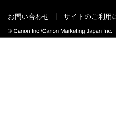
Ver.2.03
Windows 7 に正式対応しました。
お問い合わせ
サイトのご利用
MP Navigator EX Ver.2.00 ～ 2.
ット複合機、パーソナルスキャナーで
© Canon Inc./Canon Marketing Japan Inc.
スキャン後、画像の表示／利用で詳細表示
タンを押すと、MP Navigator EX 
場合がある問題を修正しました。
（インクジェット複合機で使用の場合）
PDF作成途中で印刷を実行すると、MP Navi
不正終了する場合がある問題を修正し