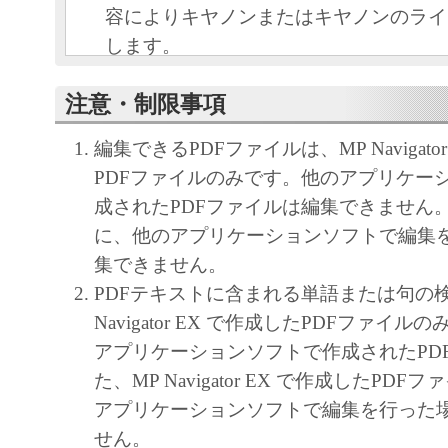
容によりキヤノンまたはキヤノンのライ
します。
キヤノンは、本ソフトウェアのユーザー
注意・制限事項
といいます。）に対し、本ソフトウェア
ノン製品を利用する目的で本ソフトウェ
編集できるPDFファイルは、MP Navigato
独占的権利を許諾します。
PDFファイルのみです。他のアプリケー
ユーザーは、本ソフトウェアの全部また
成されたPDFファイルは編集できません
改変、リバース・エンジニアリング、逆
に、他のアプリケーションソフトで編集
は逆アセンブル等することはできません
集できません。
キヤノン、キヤノンマーケティングジャ
PDFテキストに含まれる単語または句の
よびキヤノンのライセンサーは、本ソフ
Navigator EX で作成したPDFファイ
ザーの特定の目的のために適当であるこ
アプリケーションソフトで作成されたPD
用であること、または本ソフトウェアに
た、MP Navigator EX で作成したPD
と、その他本ソフトウェアに関していか
アプリケーションソフトで編集を行った
しません。
せん。