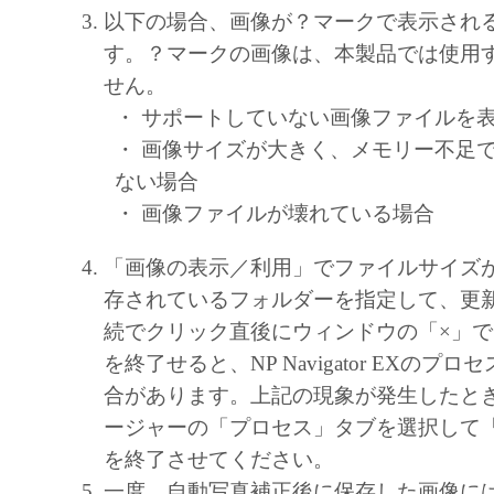
しません。
以下の場合、画像が？マークで表示され
キヤノン、キヤノンマーケティングジャ
す。？マークの画像は、本製品では使用
よびキヤノンのライセンサーは、本ソフ
せん。
に付随または関連して生ずる直接的また
・ サポートしていない画像ファイルを
失、損害等について、いかなる場合にお
・ 画像サイズが大きく、メモリー不足
任を負いません。
ない場合
ユーザーは、日本国政府または該当国の
・ 画像ファイルが壊れている場合
許可等を得ることなしに、本ソフトウェ
一部を、直接または間接に輸出してはな
「画像の表示／利用」でファイルサイズ
存されているフォルダーを指定して、更
続でクリック直後にウィンドウの「×」で MP N
を終了せると、NP Navigator EXのプ
合があります。上記の現象が発生したと
ージャーの「プロセス」タブを選択して「mpn
を終了させてください。
一度、自動写真補正後に保存した画像に