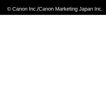
で、スキャンした画像を保存してから MP Na
© Canon Inc./Canon Marketing Japan Inc.
を終了すると、一時ファイルが消去さ
まう不具合を修正しました。
※この不具合は一時ファイルの保存先
ば発生しません。
まれに [PDFファイルの作成・編集] 画
Navigator EX が強制終了する場合
しました。