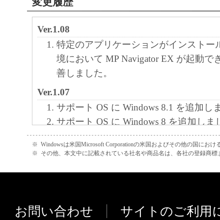
変更履歴
Ver.1.08
特定のアプリケーションがインストー
境において MP Navigator EX が起
善しました。
Ver.1.07
サポート OS に Windows 8.1 を追加
サポート OS に Windows 8 を追加し
[CanoScan] コピー実行時、拡大／
※
Windowsは米国Microsoft Corporationの米国およびその他の国
れず、等倍出力される場合がある問題
※
その他、本文中に記載されている社名や商品名は、各社の登録商標
た。
Ver.1.06
Windows 7 に正式対応しました。
お問い合わせ
サイトのご利用
環境設定にある一時ファイルの保存先