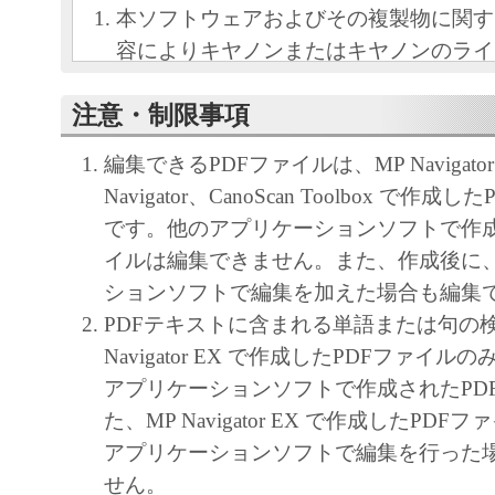
本ソフトウェアおよびその複製物に関す
容によりキヤノンまたはキヤノンのライ
します。
注意・制限事項
キヤノンは、本ソフトウェアのユーザー
といいます。）に対し、本ソフトウェア
編集できるPDFファイルは、MP Navigator
ノン製品を利用する目的で本ソフトウェ
Navigator、CanoScan Toolbox で作
独占的権利を許諾します。
です。他のアプリケーションソフトで作成
ユーザーは、本ソフトウェアの全部また
イルは編集できません。また、作成後に
改変、リバース・エンジニアリング、逆
ションソフトで編集を加えた場合も編集
は逆アセンブル等することはできません
PDFテキストに含まれる単語または句の
キヤノン、キヤノンマーケティングジャ
Navigator EX で作成したPDFファイ
よびキヤノンのライセンサーは、本ソフ
アプリケーションソフトで作成されたPD
ザーの特定の目的のために適当であるこ
た、MP Navigator EX で作成したPD
用であること、または本ソフトウェアに
アプリケーションソフトで編集を行った
と、その他本ソフトウェアに関していか
せん。