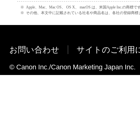
サポート OS に OS X Yosemite (v10.
※
Apple、Mac、Mac OS、 OS X、 macOS は、米国Apple Inc.の商標で
た。
※
その他、本文中に記載されている社名や商品名は、各社の登録商標
以下の問題を修正しました。
MP Navigator EX を操作中、表示
じるとクラッシュする場合があります
お問い合わせ
サイトのご利用
Ver.5.0.2
サポート OS に OS X Mavericks v10
© Canon Inc./Canon Marketing Japan Inc.
た。
サポート OS に OS X Mountain Lion (
した。
（デジタル署名については、後日付加
(OS X 10.7) Solution Menu EX 
行すると、エラーが発生する場合があ
ました。
Ver.5.0.1