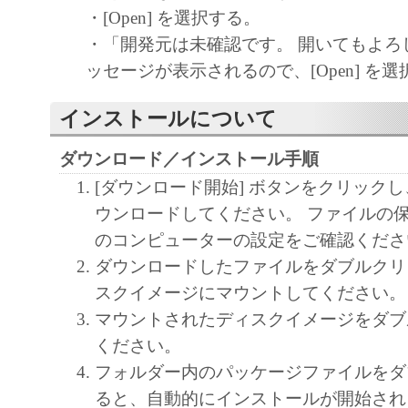
キヤノン、キヤノンマーケティングジャ
・[Open] を選択する。
よびキヤノンのライセンサーは、本ソフ
・「開発元は未確認です。 開いてもよろ
に付随または関連して生ずる直接的また
ッセージが表示されるので、[Open] を
失、損害等について、いかなる場合にお
任を負いません。
インストールについて
ユーザーは、日本国政府または該当国の
ダウンロード／インストール手順
許可等を得ることなしに、本ソフトウェ
[ダウンロード開始] ボタンをクリック
一部を、直接または間接に輸出してはな
ウンロードしてください。 ファイルの
のコンピューターの設定をご確認くださ
ダウンロードしたファイルをダブルクリ
スクイメージにマウントしてください。
マウントされたディスクイメージをダブ
ください。
フォルダー内のパッケージファイルをダ
ると、自動的にインストールが開始され