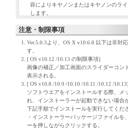
容によりキヤノンまたはキヤノンのライ
します。
キヤノンは、本ソフトウェアのユーザー
注意・制限事項
といいます。）に対し、本ソフトウェア
ノン製品を利用する目的で本ソフトウェ
Ver.5.0.3より、OS X v10.6.8 以下は非
独占的権利を許諾します。
す。
ユーザーは、本ソフトウェアの全部また
[ OS v10.12 /10.13 の制限事項]
改変、リバース・エンジニアリング、逆
画像の補正／加工画面のスライダーコン
は逆アセンブル等することはできません
表示される。
キヤノン、キヤノンマーケティングジャ
[ OS v10.8 /10.9 /10.10 /10.11 /10.12 /10.13
よびキヤノンのライセンサーは、本ソフ
ソフトウエアをインストールする際、メ
ザーの特定の目的のために適当であるこ
れ、インストーラーが起動できない場合
用であること、または本ソフトウェアに
下記手順でインストールを実行してくだ
と、その他本ソフトウェアに関していか
・インストーラーパッケージファイルを
しません。
ーを押しながらクリックする。