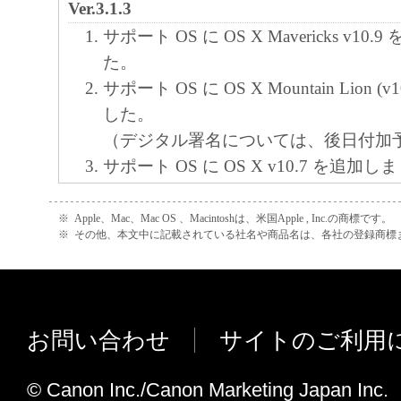
Ver.3.1.3
サポート OS に OS X Mavericks v10
た。
サポート OS に OS X Mountain Lion (
した。
（デジタル署名については、後日付加
サポート OS に OS X v10.7 を追加し
連携メーラーをアンインストールすると、MP 
EX が不正終了する問題を修正しまし
※
Apple、Mac、Mac OS 、Macintoshは、米国Apple , Inc.の商標です。
※
その他、本文中に記載されている社名や商品名は、各社の登録商標
ロシア語、ポーランド語環境でPDFフ
集画面を開き、ファイル保存を実行す
る問題を修正しました。
Ver.3.1.2
お問い合わせ
サイトのご利用
PDFファイルが作成可能な画像サイズ
9600pixelから10500pixelに変更しまし
© Canon Inc./Canon Marketing Japan Inc.