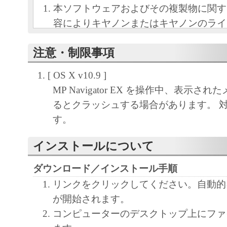
本ソフトウェアおよびその複製物に関す
容によりキヤノンまたはキヤノンのライ
します。
注意・制限事項
キヤノンは、本ソフトウェアのユーザー
といいます。）に対し、本ソフトウェア
[ OS X v10.9 ]
ノン製品を利用する目的で本ソフトウェ
MP Navigator EX を操作中、表示さ
独占的権利を許諾します。
るとクラッシュする場合があります。 
ユーザーは、本ソフトウェアの全部また
す。
改変、リバース・エンジニアリング、逆
は逆アセンブル等することはできません
インストールについて
キヤノン、キヤノンマーケティングジャ
ダウンロード／インストール手順
よびキヤノンのライセンサーは、本ソフ
リンクをクリックしてください。自動的
ザーの特定の目的のために適当であるこ
が開始されます。
用であること、または本ソフトウェアに
コンピューターのデスクトップ上にファ
と、その他本ソフトウェアに関していか