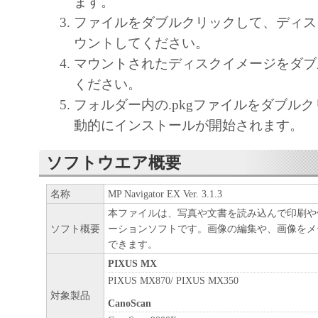
ます。
しません。
ファイルをダブルクリックして、ディス
キヤノン、キヤノンマーケティングジャ
ウントしてください。
よびキヤノンのライセンサーは、本ソフ
マウントされたディスクイメージをダブ
に付随または関連して生ずる直接的また
ください。
失、損害等について、いかなる場合にお
フォルダー内の.pkgファイルをダブル
任を負いません。
動的にインストールが開始されます。
ユーザーは、日本国政府または該当国の
許可等を得ることなしに、本ソフトウェ
ソフトウエア概要
一部を、直接または間接に輸出してはな
名称
MP Navigator EX Ver. 3.1.3
本ファイルは、写真や文書を読み込んで印刷や
ソフト概要
ーションソフトです。画像の編集や、画像をメ
できます。
PIXUS MX
PIXUS MX870/ PIXUS MX350
対象製品
CanoScan