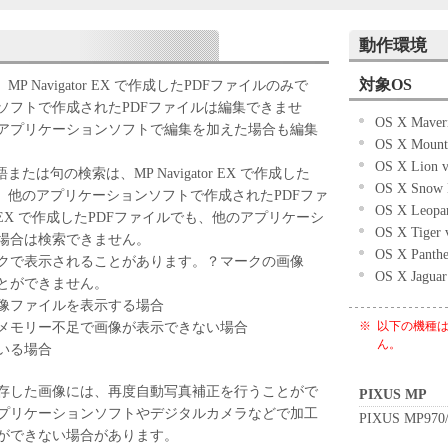
ェアの全部または一部を修正、改変、リバース・エ
パイルまたは逆アセンブル等することはできませ
動作環境
ケティングジャパン株式会社およびキヤノンのライ
対象OS
 Navigator EX で作成したPDFファイルのみで
ェアがユーザーの特定の目的のために適当であるこ
ソフトで作成されたPDFファイルは編集できませ
OS X Maveri
こと、または本ソフトウェアに瑕疵がないこと、そ
アプリケーションソフトで編集を加えた場合も編集
OS X Mounta
していかなる保証もいたしません。
OS X Lion v
ケティングジャパン株式会社およびキヤノンのライ
たは句の検索は、MP Navigator EX で作成した
OS X Snow 
ェアの使用に付随または関連して生ずる直接的また
。他のアプリケーションソフトで作成されたPDFファ
OS X Leopar
について、いかなる場合においても一切の責任を負
tor EX で作成したPDFファイルでも、他のアプリケーシ
OS X Tiger 
場合は検索できません。
OS X Panthe
または該当国の政府より必要な許可等を得ることな
クで表示されることがあります。？マークの画像
OS X Jaguar
全部または一部を、直接または間接に輸出してはな
とができません。
画像ファイルを表示する場合
、メモリー不足で画像が表示できない場合
※
以下の機種は OS
ん。
いる場合
存した画像には、再度自動写真補正を行うことがで
PIXUS MP
プリケーションソフトやデジタルカメラなどで加工
PIXUS MP970/
ができない場合があります。