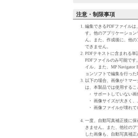
ユーザーは、本ソフトウ
ンジニアリング、逆コン
注意・制限事項
ん。
キヤノン、キヤノンマー
編集できるPDFファイルは、MP
センサーは、本ソフトウ
す。他のアプリケーション
と、もしくは有用である
ん。また、作成後に、他の
の他本ソフトウェアに関
できません。
キヤノン、キヤノンマー
PDFテキストに含まれる単語ま
センサーは、本ソフトウ
PDFファイルのみ可能です
は間接的な損失、損害等
イル、また、MP Naviga
いません。
ョンソフトで編集を行った
ユーザーは、日本国政府
以下の場合、画像が？マー
しに、本ソフトウェアの
は、本製品では使用するこ
りません。
・ サポートしていない
・ 画像サイズが大きく
・ 画像ファイルが壊れて
一度、自動写真補正後に保
きません。また、他社のア
した画像も、自動写真補正