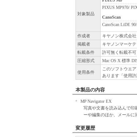
PIXUS MP
PIXUS MP970/ PI
対象製品
CanoScan
CanoScan LiDE 90/
作成者
キヤノン株式会社
掲載者
キヤノンマーケテ
転載条件
許可無く転載不可
圧縮形式
Mac OS X 標準 
このソフトウエア
使用条件
あります「使用許
本製品の内容
MP Navigator EX
写真や文書を読み込んで印
ーや編集のほか、メールに
変更履歴