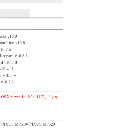
cks v10.9
in Lion v10.8
10.7.5
Leopard v10.6.8
d v10.5.8
v10.4.11
r v10.3.9
 v10.2.8
 X Mavericks 10.9 に対応してませ
 PIXUS MP610/ PIXUS MP520