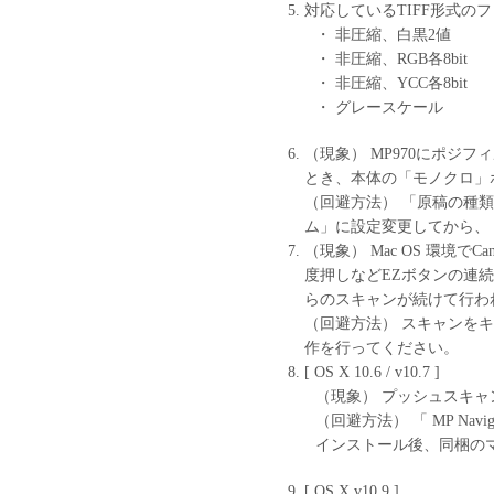
対応しているTIFF形式の
・ 非圧縮、白黒2値
・ 非圧縮、RGB各8bit
・ 非圧縮、YCC各8bit
・ グレースケール
（現象） MP970にポジ
とき、本体の「モノクロ」
（回避方法） 「原稿の種類
ム」に設定変更してから、
（現象） Mac OS 環境でC
度押しなどEZボタンの連続した
らのスキャンが続けて行わ
（回避方法） スキャンを
作を行ってください。
[ OS X 10.6 / v10.7 ]
（現象） プッシュスキ
（回避方法） 「 MP Navi
インストール後、同梱の
[ OS X v10.9 ]