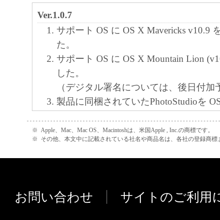
Ver.1.0.7
サポート OS に OS X Mavericks v10
た。
サポート OS に OS X Mountain Lion (
した。
（デジタル署名については、後日付加
製品に同梱されていたPhotoStudioを OS 
Ver.6.0xにアップグレードすると、
る問題を修正しました。
※
Apple、Mac、Mac OS、Macintoshは、米国Apple , Inc.の商標です。
※
その他、本文中に記載されている社名や商品名は、各社の登録商標
Ver.1.0.6
サポート OS に OS X v10.7 を追加し
連携メーラーをアンインストールすると、MP 
EX が不正終了する問題を修正しまし
お問い合わせ
サイトのご利用
Ver.1.0.5