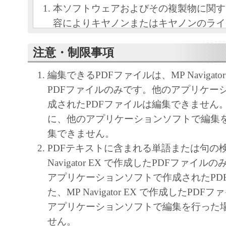
本ソフトウェアおよびその複製物に関す
容によりキヤノンまたはキヤノンのライ
します。
注意・制限事項
キヤノンは、本ソフトウェアのユーザー
といいます。）に対し、本ソフトウェア
編集できるPDFファイルは、MP Navigato
ノン製品を利用する目的で本ソフトウェ
PDFファイルのみです。他のアプリケー
独占的権利を許諾します。
成されたPDFファイルは編集できません
ユーザーは、本ソフトウェアの全部また
に、他のアプリケーションソフトで編集
改変、リバース・エンジニアリング、逆
集できません。
は逆アセンブル等することはできません
PDFテキストに含まれる単語または句の
キヤノン、キヤノンマーケティングジャ
Navigator EX で作成したPDFファイ
よびキヤノンのライセンサーは、本ソフ
アプリケーションソフトで作成されたPD
ザーの特定の目的のために適当であるこ
た、MP Navigator EX で作成したPD
用であること、または本ソフトウェアに
アプリケーションソフトで編集を行った
と、その他本ソフトウェアに関していか
せん。