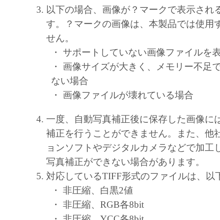
しません。
以下の場合、画像が？マークで表示され
キヤノン、キヤノンマーケティングジャ
す。？マークの画像は、本製品では使用
よびキヤノンのライセンサーは、本ソフ
せん。
に付随または関連して生ずる直接的また
・ サポートしていない画像ファイルを
失、損害等について、いかなる場合にお
・ 画像サイズが大きく、メモリー不足
任を負いません。
ない場合
ユーザーは、日本国政府または該当国の
・ 画像ファイルが壊れている場合
許可等を得ることなしに、本ソフトウェ
一部を、直接または間接に輸出してはな
一度、自動写真補正後に保存した画像に
補正を行うことができません。また、他
ョンソフトやデジタルカメラなどで加工
写真補正ができない場合があります。
対応しているTIFF形式のファイルは、以
・ 非圧縮、白黒2値
・ 非圧縮、RGB各8bit
・ 非圧縮、YCC各8bit