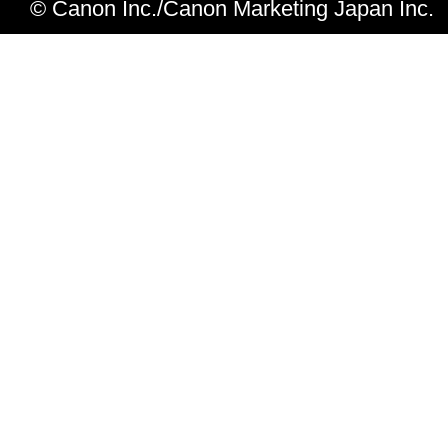
© Canon Inc./Canon Marketing Japan Inc.
OS X v10.6 に対応しました。
Ver.1.0.4
OS X v10.5 環境において、本体操作
ル、SFS：EZボタン） および MP Naviga
してマウス操作でスキャンを実行した
る、スキャンできない問題を修正しま
OS X v10.5 環境でネットワーク接
ーカードボタンが表示されないよう、
た。 (MP970)