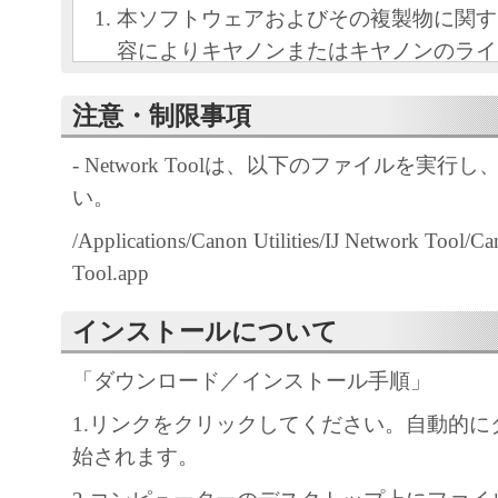
本ソフトウェアおよびその複製物に関す
容によりキヤノンまたはキヤノンのライ
します。
注意・制限事項
キヤノンは、本ソフトウェアのユーザー
といいます。）に対し、本ソフトウェア
- Network Toolは、以下のファイルを実
ノン製品を利用する目的で本ソフトウェ
い。
独占的権利を許諾します。
/Applications/Canon Utilities/IJ Network Tool/C
ユーザーは、本ソフトウェアの全部また
Tool.app
改変、リバース・エンジニアリング、逆
は逆アセンブル等することはできません
インストールについて
キヤノン、キヤノンマーケティングジャ
よびキヤノンのライセンサーは、本ソフ
「ダウンロード／インストール手順」
ザーの特定の目的のために適当であるこ
1.リンクをクリックしてください。自動的に
用であること、または本ソフトウェアに
始されます。
と、その他本ソフトウェアに関していか