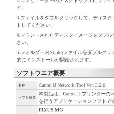
2.コンピューターのデスクトップ上にファイ
しません。
す。
キヤノン、キヤノンマーケティングジャ
よびキヤノンのライセンサーは、本ソフ
3.ファイルをダブルクリックして、ディスク
に付随または関連して生ずる直接的また
トしてください。
失、損害等について、いかなる場合にお
4.マウントされたディスクイメージをダブル
任を負いません。
さい。
ユーザーは、日本国政府または該当国の
5.フォルダー内の.pkgファイルをダブルク
許可等を得ることなしに、本ソフトウェ
的にインストールが開始されます。
一部を、直接または間接に輸出してはな
ソフトウエア概要
Canon IJ Network Tool Ver. 3.2.0
名称
本製品は、Canon IJ プリンター
ソフト概要
を行うアプリケーションソフトで
PIXUS MG