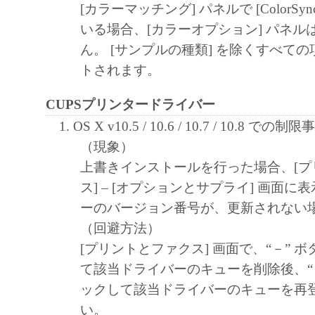
しません。
[カラーマッチング] パネルで [ColorSy
キヤノン、キヤノンマーケティングジャ
いる場合、[カラーオプション] パネル
よびキヤノンのライセンサーは、本ソフ
ん。 [サンプルの種類] を除くすべて
に付随または関連して生ずる直接的また
トされます。
失、損害等について、いかなる場合にお
任を負いません。
CUPSプリンタードライバー
ユーザーは、日本国政府または該当国の
OS X v10.5 / 10.6 / 10.7 / 10.8 での制限
許可等を得ることなしに、本ソフトウェ
（現象）
一部を、直接または間接に輸出してはな
上書きインストールを行った場合、[プ
ス] – [オプションとサプライ] 画面
ーのバージョン番号が、更新されない
（回避方法）
[プリントとファクス] 画面で、“－” 
て該当ドライバーのキューを削除後、“
ックして該当ドライバーのキューを再
い。