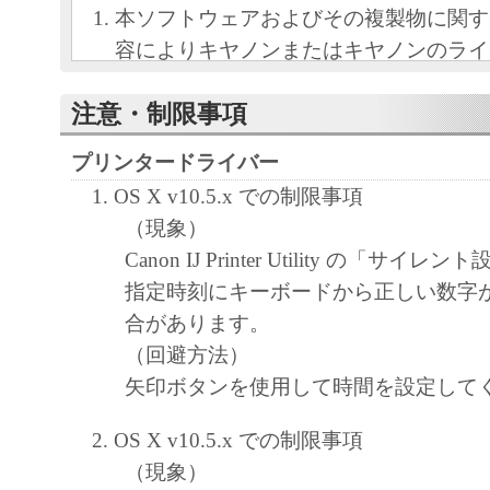
本ソフトウェアおよびその複製物に関す
容によりキヤノンまたはキヤノンのライ
します。
注意・制限事項
キヤノンは、本ソフトウェアのユーザー
といいます。）に対し、本ソフトウェア
プリンタードライバー
ノン製品を利用する目的で本ソフトウェ
OS X v10.5.x での制限事項
独占的権利を許諾します。
（現象）
ユーザーは、本ソフトウェアの全部また
Canon IJ Printer Utility の「サ
改変、リバース・エンジニアリング、逆
指定時刻にキーボードから正しい数字
は逆アセンブル等することはできません
合があります。
キヤノン、キヤノンマーケティングジャ
（回避方法）
よびキヤノンのライセンサーは、本ソフ
矢印ボタンを使用して時間を設定して
ザーの特定の目的のために適当であるこ
用であること、または本ソフトウェアに
OS X v10.5.x での制限事項
と、その他本ソフトウェアに関していか
（現象）