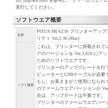
fut_upgrade.html を参考に、ファームウ
キヤノン、キヤノンマーケティングジャ
実行してください。
よびキヤノンのライセンサーは、本ソフ
に付随または関連して生ずる直接的また
ソフトウエア概要
失、損害等について、いかなる場合にお
任を負いません。
PIXUS MG6230 プリンターア
名称
ユーザーは、日本国政府または該当国の
リティ Ver.2.3b (Mac)
許可等を得ることなしに、本ソフトウェ
これは、プリンターに搭載されて
一部を、直接または間接に輸出してはな
アのバージョンを Ver.3.020 に
ためのソフトウエアです。
プリンターのアップグレードを行
ピューターとUSBケーブルが必要
もし、お客さまがご使用になられ
ソフト概要
のファームウエアバージョンが Ver.3
合は、アップデートは不要です。
プリンターのファームウエアバー