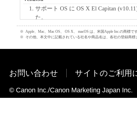
サポート OS に OS X El Capitan (v10
た。
サポート OS に OS X Yosemite (v10.
※
Apple、Mac、Mac OS、 OS X、 macOS は、米国Apple Inc.の商標で
た。
※
その他、本文中に記載されている社名や商品名は、各社の登録商標
Ver.2.3
サポート OS に OS X Mavericks v10
た。
お問い合わせ
サイトのご利用
サポート OS に OS X Mountain Lion (
した。
© Canon Inc./Canon Marketing Japan Inc.
Ver.1.1
ファームウエア
・ AirPrint 使用時の給紙処理不具合
ユーティリティプログラム
・ 対応言語を追加しました。