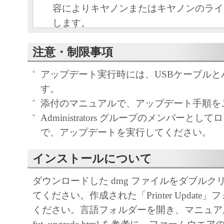
容によりキヤノンまたはキヤノンのライ
します。
キヤノンは、本ソフトウェアのユーザー
注意・制限事項
といいます。）に対し、本ソフトウェア
ノン製品を利用する目的で本ソフトウェ
アップデート実行時には、USBケーブルと
独占的権利を許諾します。
す。
ユーザーは、本ソフトウェアの全部また
添付のマニュアルで、アップデート手順を
改変、リバース・エンジニアリング、逆
Administrators グループのメンバーと
は逆アセンブル等することはできません
で、アップデートを実行してください。
キヤノン、キヤノンマーケティングジャ
よびキヤノンのライセンサーは、本ソフ
インストールについて
ザーの特定の目的のために適当であるこ
ダウンロードした dmg ファイルをダブルク
用であること、または本ソフトウェアに
てください。作成された「Printer Update
と、その他本ソフトウェアに関していか
ください。言語フォルダーを開き、マニュア
しません。