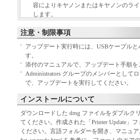
容によりキヤノンまたはキヤノンのライ
します。
キヤノンは、本ソフトウェアのユーザー
注意・制限事項
といいます。）に対し、本ソフトウェア
ノン製品を利用する目的で本ソフトウェ
アップデート実行時には、USBケーブルと
独占的権利を許諾します。
す。
ユーザーは、本ソフトウェアの全部また
添付のマニュアルで、アップデート手順を
改変、リバース・エンジニアリング、逆
Administrators グループのメンバーと
は逆アセンブル等することはできません
で、アップデートを実行してください。
キヤノン、キヤノンマーケティングジャ
よびキヤノンのライセンサーは、本ソフ
インストールについて
ザーの特定の目的のために適当であるこ
ダウンロードした dmg ファイルをダブルク
用であること、または本ソフトウェアに
てください。作成された「Printer Update
と、その他本ソフトウェアに関していか
ください。言語フォルダーを開き、マニュア
しません。