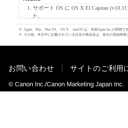
サポート OS に OS X El Capitan (v10
た。
サポート OS に OS X Yosemite (v10.
※
Apple、Mac、Mac OS、 OS X、 macOS は、米国Apple Inc.の商標で
た。
※
その他、本文中に記載されている社名や商品名は、各社の登録商標
Ver.2.3
サポート OS に OS X Mavericks v10
た。
お問い合わせ
サイトのご利用
サポート OS に OS X Mountain Lion (
した。
© Canon Inc./Canon Marketing Japan Inc.
Ver.1.1
ファームウエア
・ AirPrint 使用時の給紙処理不具合
ユーティリティプログラム
・ 対応言語を追加しました。