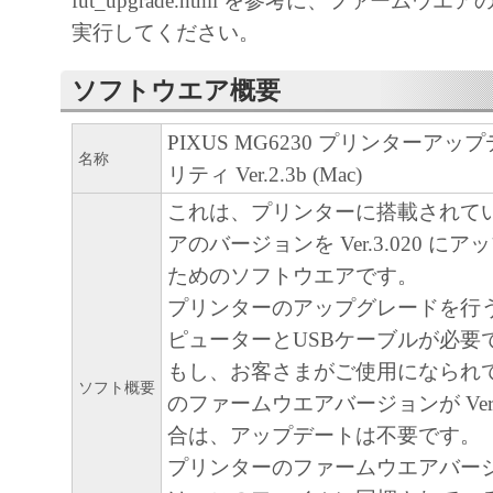
fut_upgrade.html を参考に、ファームウ
キヤノン、キヤノンマーケティングジャ
実行してください。
よびキヤノンのライセンサーは、本ソフ
に付随または関連して生ずる直接的また
ソフトウエア概要
失、損害等について、いかなる場合にお
任を負いません。
PIXUS MG6230 プリンターア
名称
ユーザーは、日本国政府または該当国の
リティ Ver.2.3b (Mac)
許可等を得ることなしに、本ソフトウェ
これは、プリンターに搭載されて
一部を、直接または間接に輸出してはな
アのバージョンを Ver.3.020 に
ためのソフトウエアです。
プリンターのアップグレードを行
ピューターとUSBケーブルが必要
もし、お客さまがご使用になられ
ソフト概要
のファームウエアバージョンが Ver.3
合は、アップデートは不要です。
プリンターのファームウエアバー