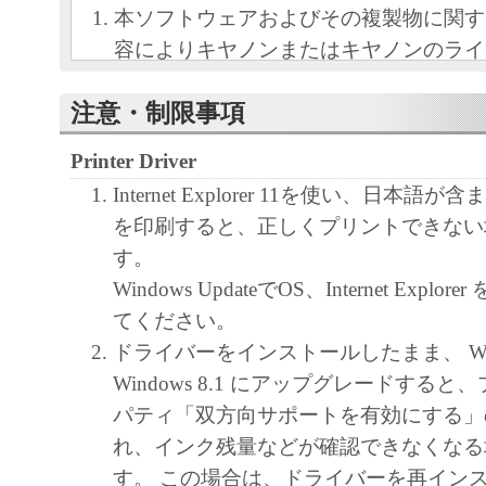
本ソフトウェアおよびその複製物に関す
容によりキヤノンまたはキヤノンのライ
します。
注意・制限事項
キヤノンは、本ソフトウェアのユーザー
といいます。）に対し、本ソフトウェア
Printer Driver
ノン製品を利用する目的で本ソフトウェ
Internet Explorer 11を使い、日本
独占的権利を許諾します。
を印刷すると、正しくプリントできない
ユーザーは、本ソフトウェアの全部また
す。
改変、リバース・エンジニアリング、逆
Windows UpdateでOS、Internet Expl
は逆アセンブル等することはできません
てください。
キヤノン、キヤノンマーケティングジャ
ドライバーをインストールしたまま、 Wind
よびキヤノンのライセンサーは、本ソフ
Windows 8.1 にアップグレードする
ザーの特定の目的のために適当であるこ
パティ「双方向サポートを有効にする」
用であること、または本ソフトウェアに
れ、インク残量などが確認できなくなる
と、その他本ソフトウェアに関していか
す。 この場合は、ドライバーを再イン