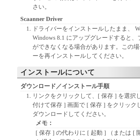
しません。
さい。
キヤノン、キヤノンマーケティングジャ
Scaanner Driver
よびキヤノンのライセンサーは、本ソフ
に付随または関連して生ずる直接的また
ドライバーをインストールしたまま、 Wind
失、損害等について、いかなる場合にお
Windows 8.1 にアップグレードする
任を負いません。
ができなくなる場合があります。この場
ユーザーは、日本国政府または該当国の
ーを再インストールしてください。
許可等を得ることなしに、本ソフトウェ
インストールについて
一部を、直接または間接に輸出してはな
ダウンロード／インストール手順
リンクをクリックして、[ 保存 ] を選択
付けて保存 ] 画面で [ 保存 ] をクリ
ダウンロードしてください。
メモ：
[ 保存 ] の代わりに [ 起動 ] （または [