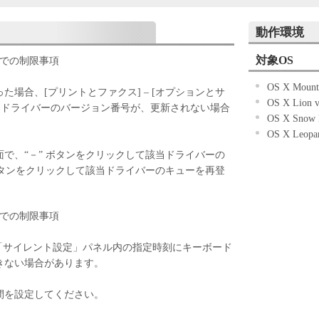
パイルまたは逆アセンブル等することはできませ
動作環境
ケティングジャパン株式会社およびキヤノンのライ
ェアがユーザーの特定の目的のために適当であるこ
対象OS
/10.8 での制限事項
こと、または本ソフトウェアに瑕疵がないこと、そ
OS X Mounta
していかなる保証もいたしません。
た場合、[プリントとファクス] – [オプションとサ
OS X Lion v
ケティングジャパン株式会社およびキヤノンのライ
るドライバーのバージョン番号が、更新されない場合
OS X Snow 
ェアの使用に付随または関連して生ずる直接的また
OS X Leopar
について、いかなる場合においても一切の責任を負
画面で、“－” ボタンをクリックして該当ドライバーの
または該当国の政府より必要な許可等を得ることな
ボタンをクリックして該当ドライバーのキューを再登
全部または一部を、直接または間接に輸出してはな
/10.8 での制限事項
 Utility の「サイレント設定」パネル内の指定時刻にキーボード
きない場合があります。
間を設定してください。