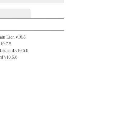
in Lion v10.8
10.7.5
Leopard v10.6.8
d v10.5.8