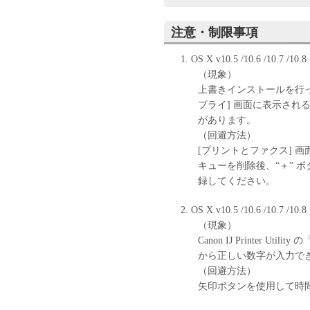
ンジニアリング、逆コン
ん。
注意・制限事項
キヤノン、キヤノンマー
センサーは、本ソフトウ
OS X v10.5 /10.6 /10.7 
と、もしくは有用である
（現象）
の他本ソフトウェアに関
上書きインストールを行っ
キヤノン、キヤノンマー
プライ] 画面に表示され
センサーは、本ソフトウ
があります。
は間接的な損失、損害等
（回避方法）
いません。
[プリントとファクス] 
ユーザーは、日本国政府
キューを削除後、“＋” 
しに、本ソフトウェアの
録してください。
りません。
OS X v10.5 /10.6 /10.7 
（現象）
Canon IJ Printer
から正しい数字が入力で
（回避方法）
矢印ボタンを使用して時