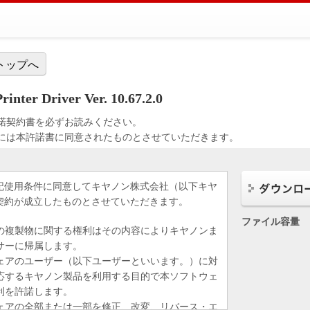
トップへ
nter Driver Ver. 10.67.2.0
諾契約書を必ずお読みください。
には本許諾書に同意されたものとさせていただきます。
記使用条件に同意してキヤノン株式会社（以下キヤ
契約が成立したものとさせていただきます。
ファイル容量
の複製物に関する権利はその内容によりキヤノンま
サーに帰属します。
ェアのユーザー（以下ユーザーといいます。）に対
応するキヤノン製品を利用する目的で本ソフトウェ
利を許諾します。
ェアの全部または一部を修正、改変、リバース・エ