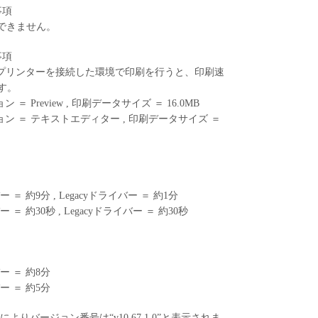
限事項
刷はできません。
限事項
ーブルでプリンターを接続した環境で印刷を行うと、印刷速
す。
＝ Preview , 印刷データサイズ ＝ 16.0MB
ョン ＝ テキストエディター , 印刷データサイズ ＝
 ＝ 約9分 , Legacyドライバー ＝ 約1分
 ＝ 約30秒 , Legacyドライバー ＝ 約30秒
ー ＝ 約8分
ー ＝ 約5分
S 要因によりバージョン番号は“v10.67.1.0”と表示されま