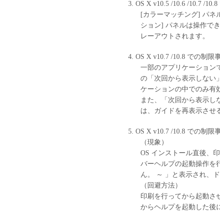
OS X v10.5 /10.6 /10.7 
[カラーマッチング] パネル
ション] パネルは操作で
レーアウトされます。
OS X v10.7 /10.8 での制
一部のアプリケーション
の「次回から表示しない
ケーションの中でのみ有
また、「次回から表示し
は、ガイドを再表示させ
OS X v10.7 /10.8 での制
（現象）
OS インストール直後、印刷を
バーヘルプの起動操作を
ん。 ～ 」と表示され、
（回避方法）
印刷を行ってから起動させるか、
からヘルプを起動した後