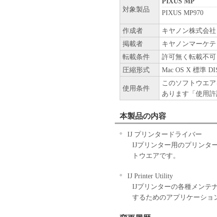
PIXUS MP
対象製品
PIXUS MP970
作成者
キヤノン株式会社
掲載者
キヤノンマーケテ
転載条件
許可無く転載不可
圧縮形式
Mac OS X 標準 
このソフトウエア
使用条件
あります「使用許
本製品の内容
IJ プリンタードライバー
IJプリンター用のプリン
トウエアです。
IJ Printer Utility
IJプリンターの各種メン
するためのアプリケーショ