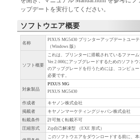
を開き、マニュアル Manual.html を参考
キヤノン、キヤノンマーケティングジャ
ップデートを実行してください。
よびキヤノンのライセンサーは、本ソフ
に付随または関連して生ずる直接的また
ソフトウエア概要
失、損害等について、いかなる場合にお
任を負いません。
PIXUS MG5430 プリンターアップデートユーティリ
名称
ユーザーは、日本国政府または該当国の
（Windows 版）
許可等を得ることなしに、本ソフトウェ
これは、プリンターに搭載されているファーム
Ver.2.000にアップグレードするためのソフト
一部を、直接または間接に輸出してはな
ソフト概要
のアップグレードを行うためには、コンピュー
必要です。
PIXUS MG
対象製品
PIXUS MG5430
作成者
キヤノン株式会社
掲載者
キヤノンマーケティングジャパン株式会社
転載条件
許可無く転載不可
圧縮形式
Zip自己解凍型 （EXE 形式）
このソフトウエアをダウンロードする前に、本