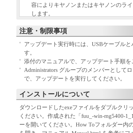
容によりキヤノンまたはキヤノンのライ
します。
キヤノンは、本ソフトウェアのユーザー
注意・制限事項
といいます。）に対し、本ソフトウェア
ノン製品を利用する目的で本ソフトウェ
アップデート実行時には、USBケーブルと
独占的権利を許諾します。
す。
ユーザーは、本ソフトウェアの全部また
添付のマニュアルで、アップデート手順を
改変、リバース・エンジニアリング、逆
Administrators グループのメンバーと
は逆アセンブル等することはできません
で、アップデートを実行してください。
キヤノン、キヤノンマーケティングジャ
よびキヤノンのライセンサーは、本ソフ
インストールについて
ザーの特定の目的のために適当であるこ
ダウンロードしたexeファイルをダブルクリ
用であること、または本ソフトウェアに
ください。作成された「fuu_-win-mg5400-1_
と、その他本ソフトウェアに関していか
ーを開いてください。How Toフォルダー内
しません。