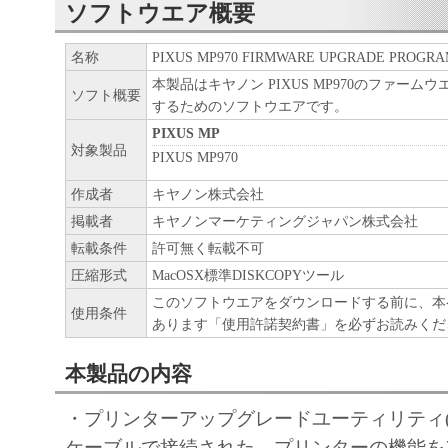
ソフトウエア概要
名称
PIXUS MP970 FIRMWARE UPGRADE PROGRAM V
本製品はキヤノン PIXUS MP970のファーム
ソフト概要
するためのソフトウエアです。
PIXUS MP
対象製品
PIXUS MP970
作成者
キヤノン株式会社
掲載者
キヤノンマーケティングジャパン株式会社
転載条件
許可無く転載不可
圧縮形式
MacOSX標準DISKCOPYツール
このソフトウエアをダウンロードする前に、本
使用条件
あります「使用許諾契約書」を必ずお読みくだ
本製品の内容
・プリンターアップグレードユーティリティ(ROM
ケーブルで接続された、プリンターの機能を