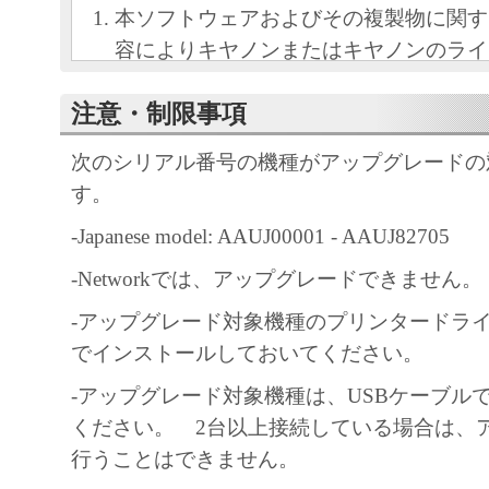
本ソフトウェアおよびその複製物に関す
容によりキヤノンまたはキヤノンのライ
します。
注意・制限事項
キヤノンは、本ソフトウェアのユーザー
といいます。）に対し、本ソフトウェア
次のシリアル番号の機種がアップグレードの
ノン製品を利用する目的で本ソフトウェ
す。
独占的権利を許諾します。
-Japanese model: AAUJ00001 - AAUJ82705
ユーザーは、本ソフトウェアの全部また
改変、リバース・エンジニアリング、逆
-Networkでは、アップグレードできません。
は逆アセンブル等することはできません
-アップグレード対象機種のプリンタードライ
キヤノン、キヤノンマーケティングジャ
でインストールしておいてください。
よびキヤノンのライセンサーは、本ソフ
-アップグレード対象機種は、USBケーブル
ザーの特定の目的のために適当であるこ
ください。 2台以上接続している場合は、
用であること、または本ソフトウェアに
行うことはできません。
と、その他本ソフトウェアに関していか