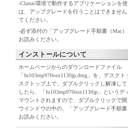
しません。
-Classic環境で動作するアプリケーション
キヤノン、キヤノンマーケティングジャ
は、アップグレードを行うことはできません。Cl
よびキヤノンのライセンサーは、本ソフ
てください。
に付随または関連して生ずる直接的また
-必ず添付の「アップグレード手順書（Mac）.
失、損害等について、いかなる場合にお
お読みください。
任を負いません。
ユーザーは、日本国政府または該当国の
インストールについて
許可等を得ることなしに、本ソフトウェ
ホームページからのダウンロードファイル
一部を、直接または間接に輸出してはな
「fu103mp970osx1130jp.dmg」を、デ
スクトップ上で、ダブルクリックし解凍して
したら、「fu103mp970osx1130jp」とい
マウントされますので、ダブルクリックで開
ウインドウの中の、「アップグレード手順書（M
お読みください。