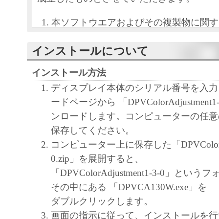
本ソフトウエアおよびその複製物に関す
容によりキヤノンまたはキヤノンのライ
インストールについて
します。
キヤノンは、本ソフトウエアのユーザー
インストール方法
といいます。）に対し、本ソフトウエア
ディスプレイ本体のシリアル番号を入力
ノン製品を利用する目的で本ソフトウエ
ードページから 「DPVColorAdjustment1
独占的権利を許諾します。
ンロードします。コンピューターの任意
ユーザーは、本ソフトウエアの全部また
保存してください。
改変、リバース・エンジニアリング、逆
コンピューター上に保存した「DPVColorAdju
は逆アセンブル等することはできません
0.zip」を展開すると、
キヤノン、キヤノンマーケティングジャ
「DPVColorAdjustment1-3-0」と
よびキヤノンのライセンサーは、本ソフ
その中にある 「DPVCA130W.exe」を
ザーの特定の目的のために適当であるこ
ダブルクリックします。
用であること、または本ソフトウエアに
画面の指示に従って、インストールを行