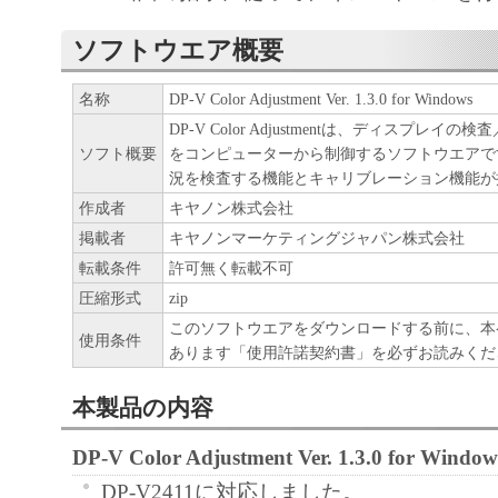
と、その他本ソフトウエアに関していか
しません。
ソフトウエア概要
キヤノン、キヤノンマーケティングジャ
よびキヤノンのライセンサーは、本ソフ
名称
DP-V Color Adjustment Ver. 1.3.0 for Windows
DP-V Color Adjustmentは、ディスプレ
に付随または関連して生ずる直接的また
ソフト概要
をコンピューターから制御するソフトウエアで
失、損害等について、いかなる場合にお
況を検査する機能とキャリブレーション機能が
任を負いません。
作成者
キヤノン株式会社
ユーザーは、日本国政府または該当国の
掲載者
キヤノンマーケティングジャパン株式会社
許可等を得ることなしに、本ソフトウエ
転載条件
許可無く転載不可
一部を、直接または間接に輸出してはな
圧縮形式
zip
このソフトウエアをダウンロードする前に、本
使用条件
あります「使用許諾契約書」を必ずお読みくだ
本製品の内容
DP-V Color Adjustment Ver. 1.3.0 for Wi
DP-V2411に対応しました。