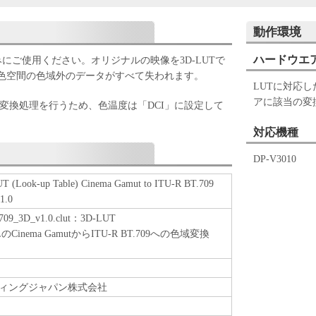
ェアの全部または一部を修正、改変、リバース・エ
パイルまたは逆アセンブル等することはできませ
動作環境
ケティングジャパン株式会社およびキヤノンのライ
ハードウエ
みにご使用ください。オリジナルの映像を3D-LUTで
ェアがユーザーの特定の目的のために適当であるこ
.709色空間の色域外のデータがすべて失われます。
LUTに対応
こと、または本ソフトウェアに瑕疵がないこと、そ
アに該当の変
していかなる保証もいたしません。
温度変換処理を行うため、色温度は「DCI」に設定して
ケティングジャパン株式会社およびキヤノンのライ
対応機種
ェアの使用に付随または関連して生ずる直接的また
について、いかなる場合においても一切の責任を負
DP-V3010
または該当国の政府より必要な許可等を得ることな
 (Look-up Table) Cinema Gamut to ITU-R BT.709
全部または一部を、直接または間接に輸出してはな
 1.0
709_3D_v1.0.clut：3D-LUT
 PLのCinema GamutからITU-R BT.709への色域変換
ィングジャパン株式会社