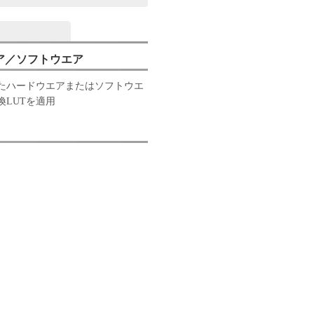
ア／ソフトウエア
したハードウエアまたはソフトウエ
換LUTを適用