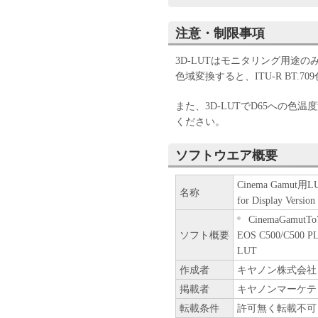
ユーザーは、本ソフトウ
ンジニアリング、逆コン
注意・制限事項
ん。
キヤノン、キヤノンマー
3D-LUTはモニタリング用途の
センサーは、本ソフトウ
色域変換すると、ITU-R BT
と、もしくは有用である
の他本ソフトウェアに関
また、3D-LUTでD65への色
キヤノン、キヤノンマー
ください。
センサーは、本ソフトウ
は間接的な損失、損害等
ソフトウエア概要
いません。
ユーザーは、日本国政府
Cinema Gamut用LUT
名称
しに、本ソフトウェアの
for Display Version
りません。
CinemaGamutTo
ソフト概要
EOS C500/C500
LUT
作成者
キヤノン株式会社
掲載者
キヤノンマーケテ
転載条件
許可無く転載不可