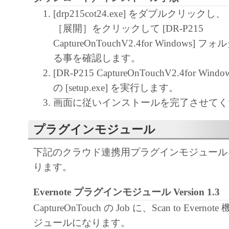
こと、その他本ソフトウエアに関してい
[drp215cot24.exe] をダブルクリッ
たしません。
［展開］をクリックして [DR-P215
キヤノン電子、キヤノンマーケティング
CaptureOnTouchV2.4for Windows
社およびキヤノンのライセンサーは、本
る事を確認します。
使用に付随または関連して生ずる直接的
[DR-P215 CaptureOnTouchV2.4for W
損失、損害等について、いかなる場合に
の [setup.exe] を実行します。
責任を負いません。
画面に従いインストールを完了させてく
ユーザーは、日本国政府または該当国の
許可等を得ることなしに、本ソフトウエ
プラグインモジュール
一部を、直接または間接に輸出してはな
下記のクラウド連携用プラグインモジュール
ります。
Evernote プラグインモジュール Version 1.3
CaptureOnTouch の Job に、Scan to Ever
ジュールになります。