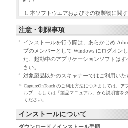
本ソフトウエアおよびその複製物に関す
容によりキヤノン電子またはキヤノン電
注意・制限事項
ーに帰属します。
キヤノン電子は、本ソフトウエアのユー
インストールを行う際は、あらかじめ Administ
ザーといいます。）に対し、本ソフトウ
プのメンバーとして Windows にログオ
キヤノン電子製品を利用する目的で本ソ
た、起動中のアプリケーションソフトはす
用する非独占的権利を許諾します。
さい。
ユーザーは、本ソフトウエアの全部また
対象製品以外のスキャナーではご利用いた
改変、リバース・エンジニアリング、逆
※
CaptureOnTouch のご利用方法につきましては
は逆アセンブル等することはできません
ルプ、もしくは「製品マニュアル」から説明書を
キヤノン電子、キヤノンマーケティング
ください。
社およびキヤノンのライセンサーは、本
ユーザーの特定の目的のために適当であ
インストールについて
は有用であること、または本ソフトウエ
ダウンロード／インストール手順