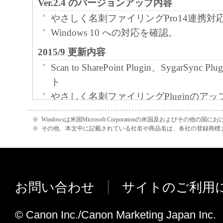
Ver.2.4 のバージョンアップ内容
やさしく名刺ファイリングPro14連携対
Windows 10 への対応を確認。
2015/9 更新内容
Scan to SharePoint Plugin、SygarSyn
ト
やさしく名刺ファイリングPluginのア
2015/6 更新内容
※
Windowsは米国Microsoft Corporationの米国及およびその他の
※
その他、本文中に記載されている社名や商品名は、各社の登録商標
Google Drive仕様変更に伴い、Google Dri
2013/11 更新内容
Windows 8.1 への対応を追記しました。
お問い合わせ
サイトのご利用
2013/10 更新内容
プラグインモジュールを更新しました。
© Canon Inc./Canon Marketing Japan Inc.
2012/11 更新内容