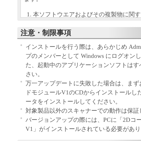
本ソフトウエアおよびその複製物に関す
容によりキヤノン電子またはキヤノン電
注意・制限事項
ーに帰属します。
キヤノン電子は、本ソフトウエアのユー
インストールを行う際は、あらかじめ Administ
ザーといいます。）に対し、本ソフトウ
プのメンバーとして Windows にログオ
キヤノン電子製品を利用する目的で本ソ
た、起動中のアプリケーションソフトはす
用する非独占的権利を許諾します。
さい。
ユーザーは、本ソフトウエアの全部また
万一アップデートに失敗した場合は、まず
改変、リバース・エンジニアリング、逆
ドモジュールV1のCDからインストールし
は逆アセンブル等することはできません
ータをインストールしてください。
キヤノン電子、キヤノンマーケティング
対象製品以外のスキャナーでの動作は保証
社およびキヤノンのライセンサーは、本
バージョンアップの際には、PCに「2Dコ
ユーザーの特定の目的のために適当であ
V1」がインストールされている必要があ
は有用であること、または本ソフトウエ