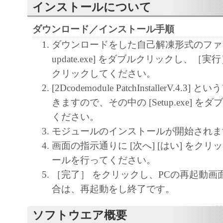
こと、その他本ソフトウエアに関してい
インストールについて
たしません。
ダウンロード／インストール手順
キヤノン電子、キヤノンマーケティング
ダウンロードをした自己解凍形式のファイル 
社およびキヤノンのライセンサーは、本
update.exe] をダブルクリックし、［
使用に付随または関連して生ずる直接的
クリックしてください。
損失、損害等について、いかなる場合に
[2Dcodemodule PatchInstallerV.4.
責任を負いません。
きますので、その中の [Setup.exe] 
ユーザーは、日本国政府または該当国の
ください。
許可等を得ることなしに、本ソフトウエ
モジュールのインストールが開始されま
一部を、直接または間接に輸出してはな
画面の指示通りに [次へ] [はい] をク
ールを行ってください。
［完了］ をクリックし、PCの再起動画
合は、再起動をし終了です。
ソフトウエア概要