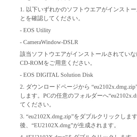
と、その他本ソフトウェアに関していか
1. 以下いずれかのソフトウエアがインスト
しません。
とを確認してください。
キヤノン、キヤノンマーケティングジャ
よびキヤノンのライセンサーは、本ソフ
- EOS Utility
に付随または関連して生ずる直接的また
- CameraWindow-DSLR
失、損害等について、いかなる場合にお
該当ソフトウエアがインストールされていな
任を負いません。
CD-ROMをご用意ください。
ユーザーは、日本国政府または該当国の
許可等を得ることなしに、本ソフトウェ
- EOS DIGITAL Solution Disk
一部を、直接または間接に輸出してはな
2. ダウンロードページから “eu2102x.dmg.z
します。PCの任意のフォルダーへ“eu2102x.dm
てください。
3. “eu2102X.dmg.zip”をダブルクリックし
後、“EU2102X.dmg”が生成されます。