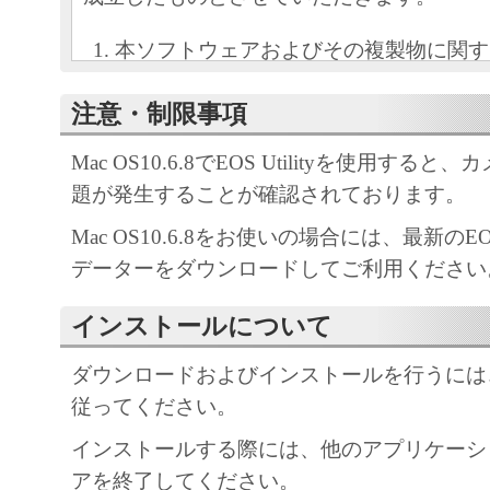
本ソフトウェアおよびその複製物に関す
容によりキヤノンまたはキヤノンのライ
注意・制限事項
します。
キヤノンは、本ソフトウェアのユーザー
Mac OS10.6.8でEOS Utilityを使用する
といいます。）に対し、本ソフトウェア
題が発生することが確認されております。
ノン製品を利用する目的で本ソフトウェ
Mac OS10.6.8をお使いの場合には、最新のEOS 
独占的権利を許諾します。
データーをダウンロードしてご利用ください
ユーザーは、本ソフトウェアの全部また
改変、リバース・エンジニアリング、逆
インストールについて
は逆アセンブル等することはできません
キヤノン、キヤノンマーケティングジャ
ダウンロードおよびインストールを行うには
よびキヤノンのライセンサーは、本ソフ
従ってください。
ザーの特定の目的のために適当であるこ
インストールする際には、他のアプリケーシ
用であること、または本ソフトウェアに
アを終了してください。