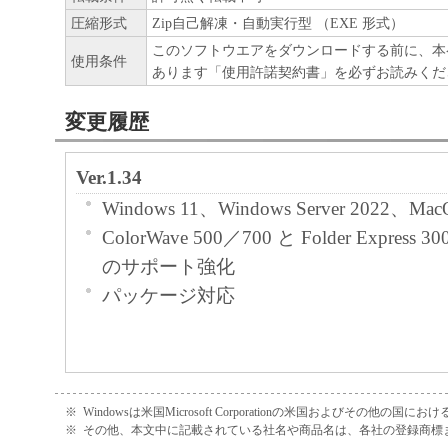
リジナル若しくはコピーの形態又は媒体
圧縮形式
Zip自己解凍・自動実行型 （EXE 形式）
ソフトウエア製品を記録する媒体、およ
このソフトウエアをダウンロードする前に、本
使用条件
された全ての本ソフトウエア製品のコピ
あります「使用許諾契約書」を必ずお読みくだ
権を含む一切の知的財産権および所有権
変更履歴
甲およびCanon Production Printing Nether
に対し本ソフトウエア製品に対するいか
Ver.1.34
しません。
Windows 11、Windows Server 2022、M
第3条（使用許諾条件）
ColorWave 500／700 と Folder Express 
のサポート強化
乙は本ソフトウエア製品の全部又は一部
パッケージ対応
にインストールし、本ソフトウエア製品
が出来ます。
乙は、本ソフトウエア製品を日本国内に
できます。
※
Windowsは米国Microsoft Corporationの米国およびその他の国
乙は本ソフトウエア製品を、キヤノンプ
※
その他、本文中に記載されている社名や商品名は、各社の登録商標