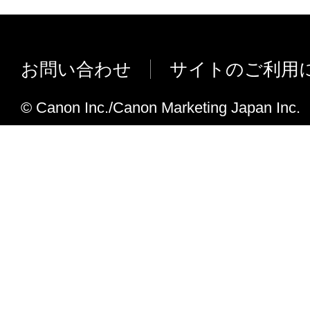
リンティングシステムズ株式会社から出
対してのみ使用することができます。
第4条（禁止事項）
お問い合わせ
サイトのご利用
乙は第三者に対し、いかなる理由によろ
© Canon Inc./Canon Marketing Japan Inc.
による事前の承諾なくして、本製品の全
渡・販売・転貸しあるいはその二次的著
渡・販売・転貸することはできないもの
乙は、自ら又は第三者を使って、本ソフ
全部又は一部の改変 、リバースエンジニ
センブル、デコンパイル、翻訳、翻案な
出来ません。
乙は本ソフトウエア製品に表示されてい
作時に表示される著作権表示、商標登録
り、視認困難にすることは出来ません。