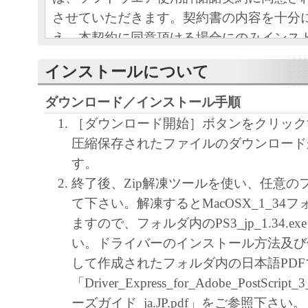
させていただきます。契約書の内容を十分
え、本契約に同意頂ける場合にのみインス
下さい。 ご使用条件をご承諾いただけない
インストールについて
ストールせずに、速やかに本製品及びその
ュータの一時メモリあるいはハードディス
ダウンロード／インストール手順
下さい。
［ダウンロード開始］ボタンをクリックす
圧縮保存されたファイルのダウンロード
ソフトウエア使用許諾契約書
す。
この契約書はキヤノンプロダクションプリ
終了後、Zip解凍ツールを使い、任意の
テムズ株式会社（以下、甲といいます。）
て下さい。解凍するとMacOSX_1_34
トウエアの使用について、使用頂くお客さ
ますので、フォルダ内のPS3_jp_1.34.
いいます。）に対して、下記条項に基づき
い。ドライバーのインストール方法及び
独占の使用権を許諾する条件を定めたもの
して作成されたフォルダ内の日本語PD
「Driver_Express_for_Adobe_PostScrip
第1条（定義）
ーズガイド_ja.JP.pdf」をご参照下さい。