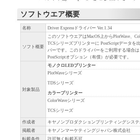
甲が本契約と共に提供するソフトウエア
ソフトウエア製品といいます。）とは、
ソフトウエア概要
供された圧縮ファイルに含まれるコンピュ
名称
Driver Expressドライバー Ver.1.34
ム、ドキュメント及びその他全てのファ
このソフトウエアはMacOS上からPlotWave、Col
甲が指定する特定のサービスを通じて提
TCSシリーズプリンターに PostScriptデー
ソフト概要
のある本ソフトウエア製品の改良版を含
バーです。このドライバーをご利用する場合は
PostScriptオプション（有償）が必要です。
「使用」とは本ソフトウエア製品をコン
モノクロLEDプリンター
装置又はメモリーに搭載し、またはCPU
PlotWaveシリーズ
を指します。
TDSシリーズ
「インストール」とは、本ソフトウエア
対象製品
カラープリンター
ィスクドライブ又は 同類の保管装置に実
ColorWaveシリーズ
コピーすることを指します。
TCSシリーズ
第2条（知的財産権および所有権）
作成者
キヤノンプロダクションプリンティングシステ
掲載者
キヤノンマーケティングジャパン株式会社
甲およびCanon Production Printing Nether
転載条件
許可無く転載不可