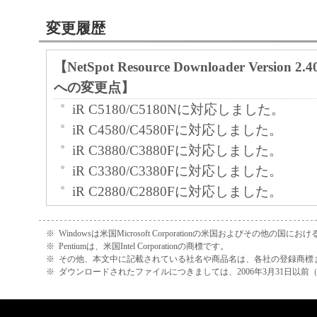
キヤノン、キヤノンの子会社、キヤ
変更履歴
社、それらの販売代理店または販売
「本ソフトウェア」の使用または使
【NetSpot Resource Downloader Version 2
るいかなる損害（逸失利益およびそ
への変更点】
たは付随的な損害を含むがこれらに
iR C5180/C5180Nに対応しました。
ての損害を言います。）について、
iR C4580/C4580Fに対応しました。
れる限り、一切の責任を負わないも
iR C3880/C3880Fに対応しました。
とえ、キヤノン、キヤノンの子会社
iR C3380/C3380Fに対応しました。
連会社、それらの販売代理店または
iR C2880/C2880Fに対応しました。
損害の可能性について知らされてい
imagePRESS C1に対応しました。
です。
キヤノン、キヤノンの子会社、キヤ
※
Windowsは米国Microsoft Corporationの米国およびその他の国
【NetSpot Resource Downloader Version 2
※
Pentiumは、米国Intel Corporationの商標です。
社、それらの販売代理店または販売
※
その他、本文中に記載されている社名や商品名は、各社の登録商標
への変更点】
※
ダウンロードされたファイルにつきましては、2006年3月31日以
「本ソフトウェア」、または「本ソ
iR C6870/C6870Nに対応しました。
使用に起因または関連してお客様と
iR C5870/C5870Nに対応しました。