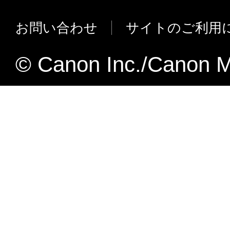
生じたいかなる紛争についても、一
カラープロファイルダウンロード時のP
いものとします。
バイスに対応しました。
お問い合わせ
サイトのご利用
輸出
Namedカラープロファイルダウンロー
お客様は、日本国政府または関連する外
しました。
© Canon Inc./Canon M
な認可等を得ることなしに、「本ソフト
LIPSフォーム タイトル、サブタイトルへ
または一部を、直接または間接に輸出し
が使用不可となりました。
ん。
契約期間
【NetSpot Resource Downloader Version 2
本契約書は、お客様が、『同意』を
への変更点】
た時点、または「本ソフトウェア」
iR C3170/C3170Fに対応しました。
で発効し、下記(2)または(3)によ
iR C2570/C2570Fに対応しました。
有効に存続します。
お客様は、「本ソフトウェア」およ
【NetSpot Resource Downloader Version 1
すべてを廃棄および消去することに
への変更点】
を終了させることができます。
iR C3100/C3100N/C3100F/C3100i
お客様が本契約書のいずれかの条項
iR C6800/C6800Nに対応しました。