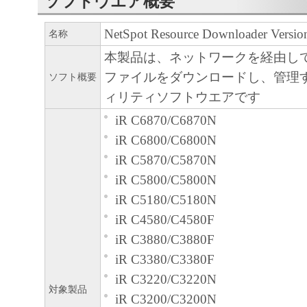
ソフトウエア概要
トウェア」をコンピュータの記憶媒
NetSpot Resource Downloader Versio
名称
ールすること、またはコンピュータ
ること、アクセスすること、もしく
本製品は、ネットワークを経由し
のいずれも含むものとします。）す
ファイルをダウンロードし、管理
ソフト概要
的権利をお客様に対して許諾します
ィリティソフトウエアです
お客様は、また「指定機器」にネッ
iR C6870/C6870N
て接続されたコンピュータ上で、か
iR C6800/C6800N
タの使用者に対して「本ソフトウェ
iR C5870/C5870N
ることができますが、かかるコンピ
iR C5800/C5800N
に本契約書上の義務および条件を遵
iR C5180/C5180N
に、その履行に関し全責任を負うこ
iR C4580/C4580F
す。
iR C3880/C3880F
お客様は、上記(1)に基づいて「本
iR C3380/C3380F
使用するためのバックアップとして
iR C3220/C3220N
対象製品
ェア」を１部、複製することができ
iR C3200/C3200N