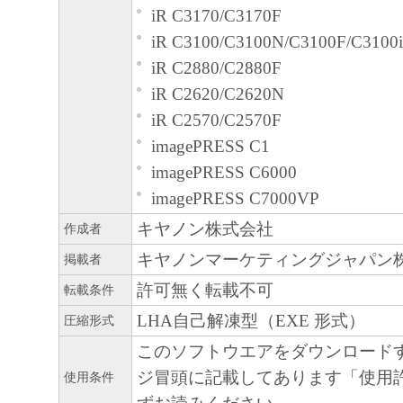
上記(1)および(2)に定める場合を
iR C3170/C3170F
たはキヤノンのライセンサーのいか
iR C3100/C3100N/C3100F/C3100i
も、明示たると黙示たるとを問わず
iR C2880/C2880F
ってお客様に譲渡あるいは許諾され
iR C2620/C2620N
ません。
iR C2570/C2570F
制限
imagePRESS C1
お客様は、再使用許諾、譲渡、販売
imagePRESS C6000
もしくは貸与その他の方法により、
imagePRESS C7000VP
フトウェア」を使用させることはで
キヤノン株式会社
作成者
お客様は、「本ソフトウェア」の全
キヤノンマーケティングジャパン
掲載者
修正、改変、逆コンパイル、逆アセ
許可無く転載不可
転載条件
リバースエンジニアリング等するこ
LHA自己解凍型（EXE 形式）
ん。また第三者にこのような行為を
圧縮形式
せん。
このソフトウエアをダウンロード
帰属
ジ冒頭に記載してあります「使用
使用条件
「本ソフトウェア」に係る権原および所