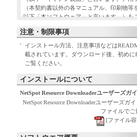
（本契約書以外の各マニュアル、印刷物等
以下「本ソフトウェア」と言います。）を
めの、お客様とキヤノン株式会社（以下キ
注意・制限事項
す。）との間の契約書です。
インストール方法、注意事項などはREAD
お客様は、『同意』を示す行為、または「
載されています。ダウンロード後、初めにRE
ア」の使用のいずれかをもって、本契約書
ご覧ください。
になります。お客様が本契約書に同意でき
ソフトウェア」を使用することはできませ
インストールについて
許諾
NetSpot Resource Downloaderユーザーズガ
キヤノンは、お客様が「キヤノン製
NetSpot Resource Downloaderユーザ
目的のために、「キヤノン製品」に
ファイルでご
トワークを通じ接続される複数のコ
[ファイル容量 3
下「指定機器」と言います。）にお
トウェア」を使用（本契約書におい