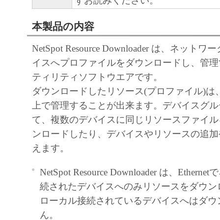
ずお読みください。
容によりキヤノンまたはキヤノンのライ
本製品の内容
します。
著作権表示
NetSpot Resource Downloader は、ネ
お客様は、「本ソフトウェア」に含まれ
イスへプロファイルをダウンロードし、管理
はキヤノンのライセンサーの著作権表示
ティリティソフトウエアです。
しもしくは削除してはなりません。
ダウンロードしたリソース(プロファイル)は
保証の否認・免責
上で管理することが出来ます。デバイスグル
「本ソフトウェア」は、『現状のま
て、複数のデバイスに同じリソースファイル
用許諾されます。
ンロードしたり、デバイスやリソースの追加
キヤノン、キヤノンの子会社、キヤ
えます。
社、それらの販売代理店または販売
「本ソフトウェア」に関して、商品
NetSpot Resource Downloader は、Eth
目的への適合性の保証を含め、いか
続されたデバイスへのみリソースをダウン
示たると黙示たるとを問わず一切し
ローカル接続されているデバイスへはダウ
す。
ん。