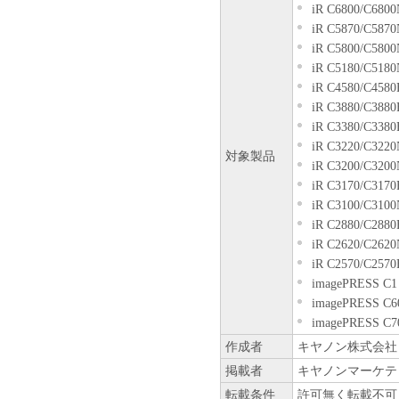
上記(1)および(
iR C6800/C6800
センサーのいかな
iR C5870/C5870
本契約書によって
iR C5800/C5800
ん。
iR C5180/C5180
制限
iR C4580/C4580
お客様は、再使用
iR C3880/C3880
他の方法により、
iR C3380/C3380
きません。
iR C3220/C3220
対象製品
お客様は、「本ソ
iR C3200/C3200
ンパイル、逆アセ
iR C3170/C3170
とはできません。
iR C3100/C3100
ん。
iR C2880/C2880
帰属
iR C2620/C2620
「本ソフトウェア」に係
iR C2570/C2570
たはキヤノンのライセン
imagePRESS C1
著作権表示
imagePRESS C6
お客様は、「本ソフトウ
imagePRESS C7
ンサーの著作権表示を変
作成者
キヤノン株式会社
保証の否認・免責
掲載者
キヤノンマーケテ
「本ソフトウェア
転載条件
許可無く転載不可
キヤノン、キヤノ