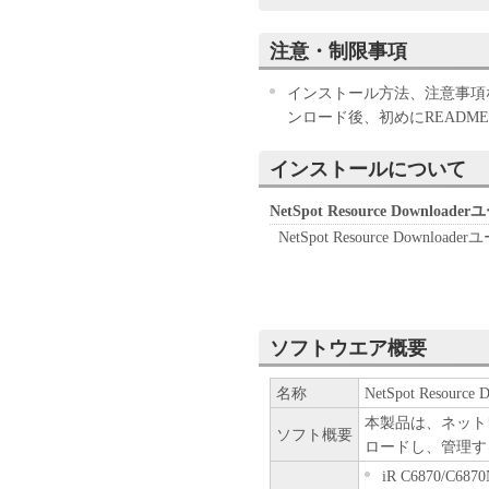
もって、本契約書に同意した
場合、「本ソフトウェア」を
注意・制限事項
許諾
インストール方法、注意事項
キヤノンは、お客
ンロード後、初めにREADME
「キヤノン製品」
コンピュータ（以
インストールについて
トウェア」を使用
ピュータの記憶媒
NetSpot Resource Downlo
において表示する
NetSpot Resource Do
いずれも含むもの
して許諾します。
お客様は、また「
ピュータ上で、か
ソフトウエア概要
ア」を使用させる
本契約書上の義務
名称
NetSpot Resource D
全責任を負うこと
本製品は、ネット
お客様は、上記(1
ソフト概要
ロードし、管理す
ックアップとして
ます。
iR C6870/C6870