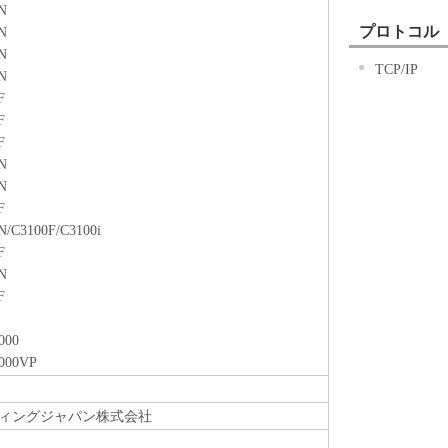
2)に定める場合を除き、キヤノンまたはキヤノンのライ
N
る知的財産権も、明示たると黙示たるとを問わず、
プロトコル
N
お客様に譲渡あるいは許諾されるものではありませ
N
TCP/IP
N
F
許諾、譲渡、販売、頒布、リースもしくは貸与その
F
第三者に「本ソフトウェア」を使用させることはで
F
N
フトウェア」の全部または一部を修正、改変、逆コ
N
ンブル、その他リバースエンジニアリング等するこ
F
また第三者にこのような行為をさせてはなりませ
N/C3100F/C3100i
F
N
る権原および所有権は、その内容によりキヤノンま
F
サーに帰属します。
000
ェア」に含まれるキヤノンまたはキヤノンのライセ
000VP
更し、除去しもしくは削除してはなりません。
ィングジャパン株式会社
」は、『現状のまま』の状態で使用許諾されます。
ンの子会社、キヤノンの関連会社、それらの販売代