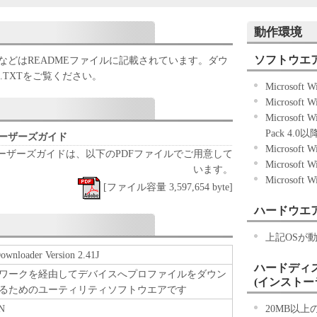
ことになります。お客様が本契約書に同意できない
使用することはできません。
動作環境
ソフトウエ
などはREADMEファイルに記載されています。ダウ
様が「キヤノン製品」を利用する目的のために、
.TXTをご覧ください。
Microsoft
に直接またはネットワークを通じ接続される複数の
Microsoft 
下「指定機器」と言います。）において、「本ソフ
Microsoft
（本契約書においては、「本ソフトウェア」をコン
Pack 4.0以
体上にインストールすること、またはコンピュータ
aderユーザーズガイド
Microsoft 
こと、アクセスすること、もしくは実行することの
wnloaderユーザーズガイドは、以下のPDFファイルでご用意して
Microsoft
とします。）するための非独占的権利をお客様に対
います。
Microsoft 
[ファイル容量 3,597,654 byte]
指定機器」にネットワークを通じて接続されたコン
ハードウエ
かるコンピュータの使用者に対して「本ソフトウェ
ことができますが、かかるコンピュータの使用者に
上記OSが
および条件を遵守させるとともに、その履行に関し
ownloader Version 2.41J
を条件とします。
ハードディ
ワークを経由してデバイスへプロファイルをダウン
)に基づいて「本ソフトウェア」を使用するためのバ
(インストー
るためのユーティリティソフトウエアです
、「本ソフトウェア」を１部、複製することができ
N
20MB以