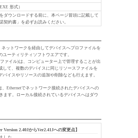
のいずれも、「本ソフトウェア」に関して、商品性
EXE 形式）
への適合性の保証を含め、いかなる保証も、明示た
をダウンロードする前に、本ページ冒頭に記載して
問わず一切しないものとします。
諾契約書」を必ずお読みください。
ンの子会社、キヤノンの関連会社、それらの販売代
のいずれも、「本ソフトウェア」の使用または使用
かなる損害（逸失利益およびその他の派生的または
むがこれらに限定されない全ての損害を言いま
nloader は、ネットワークを経由してデバイスへプロファイルを
適用法で認められる限り、一切の責任を負わないも
のユーティリティソフトウエアです。
え、キヤノン、キヤノンの子会社、キヤノンの関連
ロファイル)は、コンピューター上で管理することが出
売代理店または販売店がかかる損害の可能性につい
成して、複数のデバイスに同じリソースファイルを
場合でも同様です。
デバイスやリソースの追加や削除なども行えます。
ンの子会社、キヤノンの関連会社、それらの販売代
のいずれも、「本ソフトウェア」、または「本ソフ
nloader は、Ethernetでネットワーク接続されたデバイスへの
に起因または関連してお客様と第三者との間に生じ
きます。ローカル接続されているデバイスへはダウ
ついても、一切責任を負わないものとします。
たは関連する外国政府より必要な認可等を得ること
ア」の全部または一部を、直接または間接に輸出し
ader Version 2.40JからVer2.41Jへの変更点】
応しました。