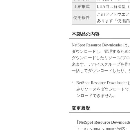
理店または販売店
圧縮形式
LHA自己解凍型（
および特定の目的
このソフトウエア
使用条件
ると黙示たるとを
あります「使用許
キヤノン、キヤノ
理店または販売店
本製品の内容
不能から生ずるい
付随的な損害を含
NetSpot Resource Dow
す。）について、
ダウンロードし、管理するため
のとします。たと
ダウンロードしたリソース(プ
会社、それらの販
来ます。デバイスグループを作
て知らされていた
一括してダウンロードしたり、
キヤノン、キヤノ
理店または販売店
NetSpot Resource Dow
トウェア」の使用
みリソースをダウンロードで
たいかなる紛争に
ンロードできません。
輸出
変更履歴
お客様は、日本国政府ま
なしに、「本ソフトウェ
てはなりません。
【NetSpot Resource Downlo
契約期間
iR C5180/C5180Nに対