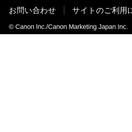
MF9220に対応しました。
お問い合わせ
サイトのご利用
iR-ADV 4025/ 4035/ 4045に対応しま
iR-ADV C5235/ 5240、iR-ADV C525
© Canon Inc./Canon Marketing Japan Inc.
した。
eCopyからのスキャン時において、eCopy S
のサイズ設定に関わらず自動設定とな
しました。
原稿フリーサイズの両面読み込みに対
原稿フリーサイズの両面読み込み時の
ー設定」から「フリーサイズ」に変更
デバイス選択ツールにてデバイス検索
を可能にしました。
V2.70の追加機能
iR-ADV C2020/ 2030に対応しました。
ScanGear起動時に、ホスト名を解決