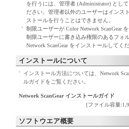
を行うには、管理者 (Administrator) 
用であること、または本ソフトウエアに
ださい。管理者以外のユーザーはインス
と、その他本ソフトウエアに関していか
ストールを行うことはできません。
しません。
制限ユーザーが Color Network ScanGe
キヤノン、キヤノンマーケティングジャ
制限ユーザーに書き込み権限のあるフォルダー
よびキヤノンのライセンサーは、本ソフ
Network ScanGear をインストールして
に付随または関連して生ずる直接的また
失、損害等について、いかなる場合にお
インストールについて
任を負いません。
インストール方法については、Network Sca
ユーザーは、日本国政府または該当国の
ルガイドをご覧ください。
許可等を得ることなしに、本ソフトウエ
一部を、直接または間接に輸出してはな
Network ScanGear インストールガイド
以 上
[ファイル容量:1,907
キヤノン株式会社
ソフトウエア概要