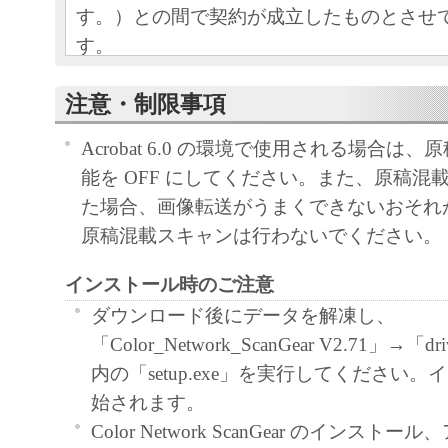
す。）との間で契約が成立したものとさせ
す。
本ソフトウエアおよびその複製物に関す
注意・制限事項
容によりキヤノンまたはキヤノンのライ
Acrobat 6.0 の環境で使用される場合は
します。
能を OFF にしてください。また、原稿混
キヤノンは、本ソフトウエアのユーザー
た場合、画像転送がうまくできないおそれ
といいます。）に対し、本ソフトウエア
原稿混載スキャンは行わないでください。
ノン製品を利用する目的で本ソフトウェ
独占的権利を許諾します。
インストール時のご注意
ユーザーは、本ソフトウエアの全部また
ダウンロード後にデータを解凍し、
改変、リバース・エンジニアリング、逆
「Color_Network_ScanGear V2.71」→
は逆アセンブル等することはできません
内の「setup.exe」を実行してください
キヤノン、キヤノンマーケティングジャ
始されます。
よびキヤノンのライセンサーは、本ソフ
Color Network ScanGear のインス
ザーの特定の目的のために適当であるこ