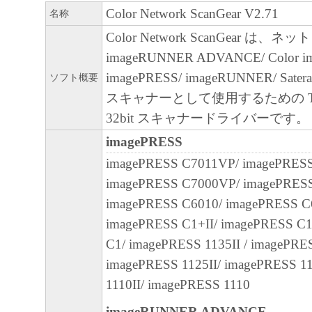
Color Network ScanGear V2.71
名称
Color Network ScanGear は
imageRUNNER ADVANCE/ Color 
imagePRESS/ imageRUNNER/ S
ソフト概要
スキャナーとして使用するための T
32bit スキャナードライバーです。
imagePRESS
imagePRESS C7011VP/ imagePRES
imagePRESS C7000VP/ imagePRESS
imagePRESS C6010/ imagePRESS C
imagePRESS C1+II/ imagePRESS C
C1/ imagePRESS 1135II / imagePRE
imagePRESS 1125II/ imagePRESS 1
1110II/ imagePRESS 1110
imageRUNNER ADVANCE