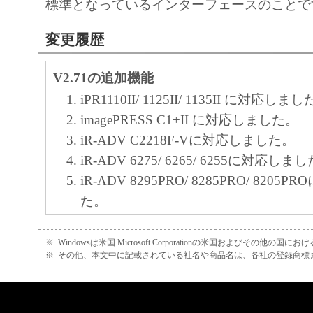
標準となっているインターフェースのことで
変更履歴
V2.71の追加機能
iPR1110II/ 1125II/ 1135II に対応しま
imagePRESS C1+II に対応しました。
iR-ADV C2218F-Vに対応しました。
iR-ADV 6275/ 6265/ 6255に対応しま
iR-ADV 8295PRO/ 8285PRO/ 820
た。
iR-ADV C9280PRO/ 9270PRO/ C727
した。
※
Windowsは米国 Microsoft Corporationの米国およびその他の国
※
その他、本文中に記載されている社名や商品名は、各社の登録商標
iR-ADV C2220/ 2220F/ 2230Fに対
iPR C7010VPに対応しました。
iPR C6010に対応しました。