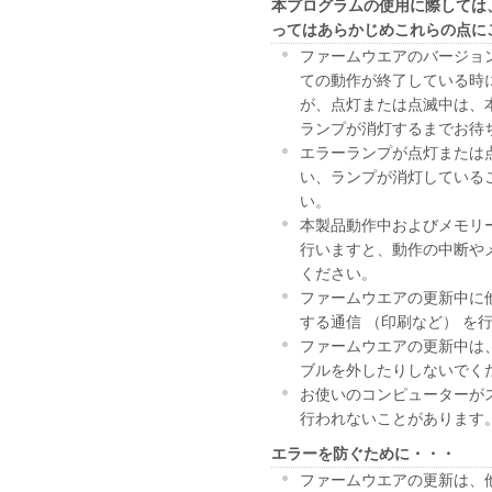
本プログラムの使用に際しては
ってはあらかじめこれらの点に
ファームウエアのバージョ
ての動作が終了している時
が、点灯または点滅中は、
ランプが消灯するまでお待
エラーランプが点灯または
い、ランプが消灯している
い。
本製品動作中およびメモリ
行いますと、動作の中断や
ください。
ファームウエアの更新中に
する通信 （印刷など） を
ファームウエアの更新中は、
ブルを外したりしないでく
お使いのコンピューターが
行われないことがあります
エラーを防ぐために・・・
ファームウエアの更新は、