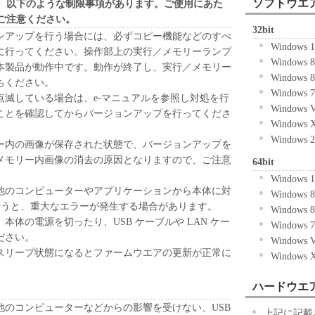
ソフトウエ
、以下のような制限事項があります。ご使用にあた
ご注意ください。
32bit
ンアップを行う場合には、必ずコピー機能などのすべ
Windows 
に行ってください。操作部上の実行／メモリーランプ
Windows 
本製品が動作中です。動作が終了し、実行／メモリー
Windows 
ちください。
Windows 
点滅している場合は、e-マニュアルを参照し対処を行
Windows 
ことを確認してからバージョンアップを行ってくださ
Windows
Windows 
ー内の画像が保存された状態で、バージョンアップを
メモリー内画像の消去の原因となりますので、ご注意
64bit
Windows 
他のコンピューターやアプリケーションから本体に対
Windows 
行うと、重大なエラーが発生する場合があります。
Windows 
本体の電源を切ったり、USB ケーブルや LAN ケー
Windows 
ださい。
Windows 
スリープ状態になるとファームウエアの更新が正常に
Windows
。
ハードウエ
他のコンピューターなどからの影響を受けない、USB
上記に記載