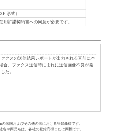
XE 形式）
使用許諾契約書への同意が必要です。
ファクスの送信結果レポートが出力される直前に本
した場合、ファクス送信時にまれに送信画像不良が発
ました。
orporationの米国およびその他の国における登録商標です。
社名や商品名は、各社の登録商標または商標です。