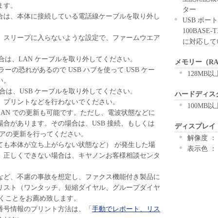
ます。
ター
合は、本体に接続している電話線ケーブルを取り外し
USB ポ
100BASE
、スリープに入らないような設定で、ファームウエア
に対応して
場合は、LAN ケーブルを取り外してください。
メモリー（R
ラーの恐れがあるので USB ハブを使って USB ケー
128MB以
い。
場合は、USB ケーブルを取り外してください。
ハードディス
、プリントなどを行わないでください。
100MB以
 LAN での更新も可能です。ただし、電波状態などに
合があります。その場合は、USB 接続、もしくは
ディスプレイ
エアの更新を行ってください。
解像度 ： 
ても本体が立ち上がらない状態など） が発生した場
表示色 ：
。正しくできない場合は、キヤノンお客様相談センタ
など、不慮の事故を想定し、ファクス機能付き製品に
リスト（ワンタッチ、短縮ダイヤル、グループダイヤ
おくことをお薦め致します。
番号情報のプリント方法は、「
手動でレポート、リス