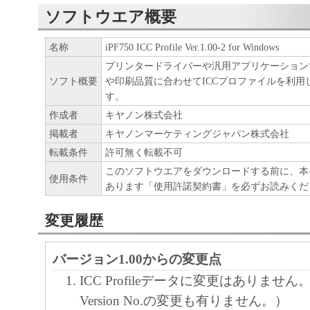
ソフトウエア概要
ア」をコンピュータの記憶媒体上にインス
と、またはコンピュータにおいて表示する
名称
iPF750 ICC Profile Ver.1.00-2 for Windows
すること、読み出すこと、もしくは実行す
プリンタードライバーや汎用アプリケーション
も含むものとします）することができます
ソフト概要
や印刷品質に合わせてICCプロファイルを利用
た、お客様が「プリンタ」を使用すること
す。
様のイントラネット内のユーザ（以下「指
作成者
キヤノン株式会社
掲載者
キヤノンマーケティングジャパン株式会社
います）に、本契約の条件の下で、「許諾
転載条件
許可無く転載不可
を使用させることができます。その場合、
このソフトウエアをダウンロードする前に、本
かる「指定ユーザ」を本契約の条件に従わ
使用条件
あります「使用許諾契約書」を必ずお読みくだ
き、すべての責任を負っていただくものと
変更履歴
(2) お客様は、再使用許諾、譲渡、頒布、
により、第三者に「本ソフトウエア」を使
バージョン1.00からの変更点
させることはできません。
ICC Profileデータに変更はありませ
Version No.の変更も有りません。）
(3) お客様は、「本ソフトウエア」の全部