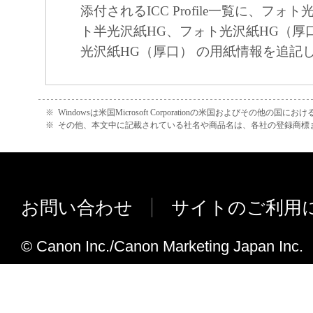
添付されるICC Profile一覧に、フォ
正、改変、リバース・エンジニアリング、
ト半光沢紙HG、フォト光沢紙HG（厚
たは逆アセンブル等することはできません
光沢紙HG（厚口） の用紙情報を追記
このような行為をさせてはなりません。
(4) 本契約に明示的に定める場合を除き、
フトウエア」に関する知的財産権のいかな
※
Windowsは米国Microsoft Corporationの米国およびその他の国
※
その他、本文中に記載されている社名や商品名は、各社の登録商標
に付与するものではありません。
２．所有権
「本ソフトウエア」及びその複製物に係る
お問い合わせ
サイトのご利用
は、その内容によりキヤノンまたはキヤノ
ーに帰属します。
© Canon Inc./Canon Marketing Japan Inc.
３．保証
「許諾ソフトウエア」が、CD-ROM等の記