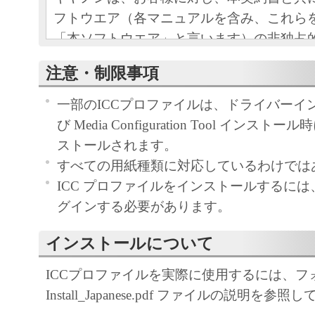
フトウエア（各マニュアルを含み、これら
「本ソフトウエア」と言います）の非独占
条項に基づき許諾し、お客様も下記条項に
注意・制限事項
ものとします。
お客様は、「本ソフトウエア」のインスト
一部のICCプロファイルは、ドライバーイ
この契約に同意したことになります。
び Media Configuration Tool インス
お客様がこの契約に同意できない場合には
ストールされます。
ストールされず、直ちに「本ソフトウエア
すべての用紙種類に対応しているわけでは
さい。
ICC プロファイルをインストールするに
グインする必要があります。
１．使用許諾
インストールについて
(1) お客様は、「本ソフトウエア」を、キ
ェットプリンタ（以下「プリンタ」と言い
ICCプロファイルを実際に使用するには、フ
たはネットワークを通じ接続される複数の
Install_Japanese.pdf ファイルの説明を参
それぞれにおいて使用（「使用」とは、「