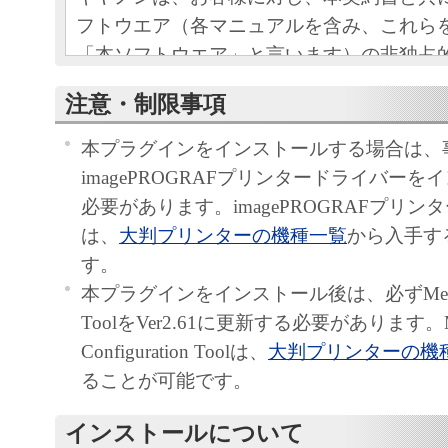
フトウエア（各マニュアルを含み、これら
「本ソフトウエア」と言います）の非独占
条項に基づき許諾し、お客様も下記条項に
注意・制限事項
ものとします。
お客様は、「本ソフトウエア」のインスト
本プラグインをインストールする場合は、
この契約に同意したことになります。
imagePROGRAFプリンタードライバー
お客様がこの契約に同意できない場合には
必要があります。imagePROGRAFプリン
ストールされず、直ちに「本ソフトウエア
は、
大判プリンターの機種一覧
から入手す
さい。
す。
本プラグインをインストール後は、必ずMedia Co
使用許諾
ToolをVer2.61に更新する必要があります。M
お客様は、「本ソフトウエア」を、
Configuration Toolは、
大判プリンターの機
クジェットプリンタ（以下「プリン
ることが可能です。
す）に直接またはネットワークを通
数のコンピュータのそれぞれにおい
インストールについて