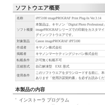
修正、改変、リバース・エンジニア
ソフトウエア概要
パイルまたは逆アセンブル等するこ
ん。また第三者にこのような行為を
名称
iPF5100 imagePROGRAF Print Plug-In Ver.3.14
せん。
本製品は、キヤノン「Digital Photo Professi
ソフト概要
imagePROGRAFシリーズでの印刷をカスタ
本契約に明示的に定める場合を除き
グインソフトウエアです。
「本ソフトウエア」に関する知的財
対象製品
Canon imagePROGRAF iPF5100
権利もお客様に付与するものではあ
作成者
キヤノン株式会社
所有権
掲載者
キヤノンマーケティングジャパン株式会社
「本ソフトウエア」及びその複製物に係
転載条件
許可無く転載不可
権は、その内容によりキヤノンまたはキ
圧縮形式
自己解凍型 EXE 形式
ンサーに帰属します。
このソフトウエアをダウンロードする前に、本
使用条件
あります「使用許諾契約書」を必ずお読みくだ
保証
「許諾ソフトウエア」が、CD-ROM等
本製品の内容
されて提供されている場合、キヤノンは
諾ソフトウエア」を購入した日から90
インストーラ プログラム