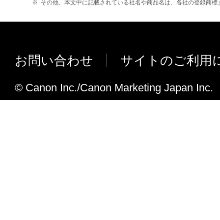
［マッチング方法］に［写真調（人肌・
※
その他、本文中に記載されている社名や商品名は、各社の登録商標
に限定されない）について、一切の
追加。（特定用紙選択時のみ）
ものとします。例え、キヤノン、キ
社、それらの販売代理店及び販売店
可能性について知らされていた場合
お問い合わせ
サイトのご利用
キヤノン、キヤノンの関連会社、そ
店及び販売店は、「本ソフトウエア
© Canon Inc./Canon Marketing Japan Inc.
または関連してお客様と第三者との
なる紛争についても、一切責任を負
ます。
以上が、「本ソフトウエア」に関す
ヤノンの関連会社、それらの販売代
のすべての責任であり、お客様の唯
輸出
お客様は、日本国政府または関連する外
な認可等を得ることなしに「本ソフトウ