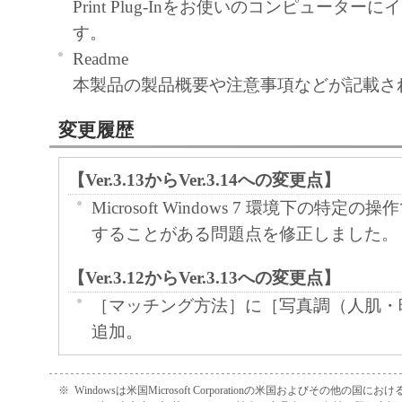
フトウエア」が格納されている記憶媒体
Print Plug-Inをお使いのコンピューター
ア」と言います）に物理的な欠陥がない
す。
す。当該保証期間中に「メディア」に物
Readme
見された場合には、キヤノンは、「メデ
本製品の製品概要や注意事項などが記載さ
たします。
変更履歴
保証の否認・免責
「本ソフトウエア」は、『現状のま
【Ver.3.13からVer.3.14への変更点】
用許諾されます。キヤノン、キヤノ
Microsoft Windows 7 環境下の特定
それらの販売代理店及び販売店は、
することがある問題点を修正しました。
ア」に関して、商品性及び特定の目
保証を含め、いかなる保証も、明示
【Ver.3.12からVer.3.13への変更点】
とを問わず一切しないものとします
［マッチング方法］に［写真調（人肌・
キヤノン、キヤノンの関連会社、そ
追加。
店及び販売店は、「許諾ソフトウエ
は使用不能から生ずるいかなる損害
【Ver.3.10からVer.3.12への変更点】
※
Windowsは米国Microsoft Corporationの米国およびその他の国
その他の派生的または付随的な損害