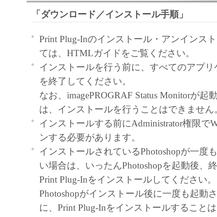
用」とは、「許諾ソフトウエア」を
「ダウンロード／インストール手順」
記憶媒体上にインストールすること
ュータにおいて表示すること、アク
Print Plug-Inのインストール・アンイン
読み出すこと、もしくは実行するこ
ては、HTMLガイドをご覧ください。
むものとします）することができま
インストールを行う前に、すべてのアプリ
た、お客様が「プリンタ」を使用す
を終了してください。
たお客様のイントラネット内のユー
なお、imagePROGRAF Status Monito
ユーザ」と言います）に、本契約の
は、インストールを行うことはできません
「許諾ソフトウエア」を使用させる
インストールする前にAdministrator権限でW
す。その場合、お客様には、かかる
ンする必要があります。
を本契約の条件に従わせることにつ
インストールされているPhotoshopが一
任を負っていただくものとします。
い場合は、いったんPhotoshopを起動後
お客様は、再使用許諾、譲渡、頒布
Print Plug-Inをインストールしてください。
方法により、第三者に「本ソフトウ
Photoshopがインストール後に一度も起
しくは利用させることはできません
に、Print Plug-Inをインストールするこ
お客様は、「本ソフトウエア」の全