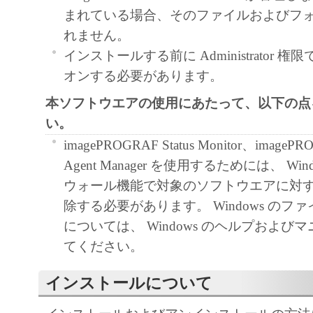
まれている場合、そのファイルおよびフ
ア」をコンピュータの記憶媒体上にインス
れません。
と、またはコンピュータにおいて表示する
インストールする前に Administrator 権限で
すること、読み出すこと、もしくは実行す
オンする必要があります。
も含むものとします）することができます
た、お客様が「プリンタ」を使用すること
本ソフトウエアの使用にあたって、以下の点
様のイントラネット内のユーザ（以下「指
い。
います）に、本契約の条件の下で、「許諾
imagePROGRAF Status Monitor、imagePR
を使用させることができます。その場合、
Agent Manager を使用するためには、 Wi
かる「指定ユーザ」を本契約の条件に従わ
ウォール機能で対象のソフトウエアに対
き、すべての責任を負っていただくものと
除する必要があります。 Windows のフ
については、 Windows のヘルプおよび
(2) お客様は、再使用許諾、譲渡、頒布、
てください。
により、第三者に「本ソフトウエア」を使
させることはできません。
インストールについて
(3) お客様は、「本ソフトウエア」の全部