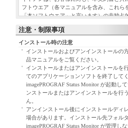
フトウエア（各マニュアルを含み、これら
「本ソフトウエア」と言います）の非独占
条項に基づき許諾し、お客様も下記条項に
注意・制限事項
ものとします。
お客様は、「本ソフトウエア」のインスト
インストール時の注意
この契約に同意したことになります。
インストールおよびアンインストールの
お客様がこの契約に同意できない場合には
品マニュアルをご覧ください。
ストールされず、直ちに「本ソフトウエア
インストールまたはアンインストールを
さい。
てのアプリケーションソフトを終了して
imagePROGRAF Status Monitor が
１．使用許諾
ンストールまたはアンインストールを行
ん。
(1) お客様は、「本ソフトウエア」を、キ
アンインストール後にインストールディ
ェットプリンタ（以下「プリンタ」と言い
場合があります。インストール先フォル
たはネットワークを通じ接続される複数の
imagePROGRAF Status Monitor が
それぞれにおいて使用（「使用」とは、「