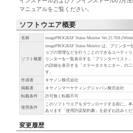
インストールおよびアンインストールの方法
正、改変、リバース・エンジニアリング、
マニュアルをご覧ください。
たは逆アセンブル等することはできません
このような行為をさせてはなりません。
ソフトウエア概要
(4) 本契約に明示的に定める場合を除き、
名称
imagePROGRAF Status Monitor Ver.25.70A (Wind
imagePROGRAF Status Monitor は、プ
フトウエア」に関する知的財産権のいかな
ョブの管理などを行うことのできるユーティリ
に付与するものではありません。
ソフト概要
リンターを一覧表示する「プリンターリスト」
の詳細を表示する「ステータスモニター」の二
２．所有権
す。
作成者
キヤノン株式会社
「本ソフトウエア」及びその複製物に係る
掲載者
キヤノンマーケティングジャパン株式会社
は、その内容によりキヤノンまたはキヤノ
転載条件
許可無く転載不可
ーに帰属します。
このソフトウエアをダウンロードする前に、本
使用条件
あります「使用許諾契約書」を必ずお読みくだ
３．保証
変更履歴
「許諾ソフトウエア」が、CD-ROM等の記