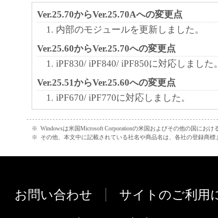
れて提供されている場合、キヤノンは、お
Ver.25.70からVer.25.70Aへの変更点
フトウエア」を購入した日から90日の間、
内部のモジュールを更新しました。
エア」が格納されている記憶媒体（以下「
Ver.25.60からVer.25.70への変更点
います）に物理的な欠陥がないことを保証
iPF830/ iPF840/ iPF850に対応しました
証期間中に「メディア」に物理的な欠陥が
には、キヤノンは、「メディア」を交換い
Ver.25.51からVer.25.60への変更点
iPF670/ iPF770に対応しました。
４．保証の否認・免責
Ver.25.40からVer.25.51への変更点
(1) 「本ソフトウエア」は、『現状のまま
※
Windowsは米国Microsoft Corporationの米国およびその他の国
インク購入先のリンクや連絡先などを
※
その他、本文中に記載されている社名や商品名は、各社の登録商標
諾されます。キヤノン、キヤノンの関連会
追加しました。
売代理店及び販売店は、「本ソフトウエア
iPF680 Series/ iPF780 Seriesに対応
品性及び特定の目的への適合性の保証を含
Ver.25.30からVer.25.40への変更点
証も、明示たると黙示たるとを問わず一切
お問い合わせ
サイトのご利用
iPF6400SE/ iPF8400SEに対応しました
ます。
Windows 8.1 に対応しました。