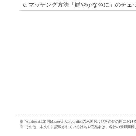
c. マッチング方法「鮮やかな色に」のチェ
正、改変、リバース・エンジニアリング、
追加しました。
たは逆アセンブル等することはできません
このような行為をさせてはなりません。
【Ver.1.30】
a. Windows 7 (32bit) に対応しました。
(4) 本契約に明示的に定める場合を除き、
b. Microsoft Office 2010 に対応しました。
フトウエア」に関する知的財産権のいかな
c. 旧バージョンにあった、下記の制限事項
に付与するものではありません。
た。
ユーザー毎にインストールしなければな
２．所有権
Plug-In for Office (Excel) で小さ
「本ソフトウエア」及びその複製物に係る
余白が大きくなることがある。
は、その内容によりキヤノンまたはキヤノ
Plug-In for Office (Excel) で、デ
ーに帰属します。
できないことがある。
（[データ解析に失敗しました。] メッ
３．保証
※
Windowsは米国Microsoft Corporationの米国およびその他の国
止。）
※
その他、本文中に記載されている社名や商品名は、各社の登録商標
d. Windows 2000を対応 OS から除外
「許諾ソフトウエア」が、CD-ROM等の記