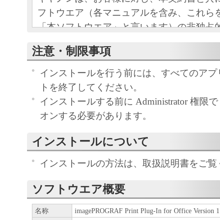
フトウエア（各マニュアルを含み、これら
「本ソフトウエア」と言います）の非独占
条項に基づき許諾し、お客様も下記条項に
注意・制限事項
ものとします。
お客様は、「本ソフトウエア」のインスト
インストールを行う前には、すべてのアプ
この契約に同意したことになります。
トを終了してください。
お客様がこの契約に同意できない場合には
インストールする前に Administrator 権限で 
ストールされず、直ちに「本ソフトウエア
オンする必要があります。
さい。
インストールについて
１．使用許諾
インストールの方法は、取扱説明書をご覧
(1) お客様は、「本ソフトウエア」を、キ
ソフトウエア概要
ェットプリンタ（以下「プリンタ」と言い
たはネットワークを通じ接続される複数の
名称
imagePROGRAF Print Plug-In for Office Version 1
それぞれにおいて使用（「使用」とは、「