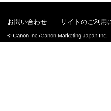
e. Microsoft Office 2000 を対応
れて提供されている場合、キヤノンは、お
しました。
フトウエア」を購入した日から90日の間、
エア」が格納されている記憶媒体（以下「
【Ver.1.20】
お問い合わせ
サイトのご利用
います）に物理的な欠陥がないことを保証
a. Excelで「とじしろ設定」を追加した。
証期間中に「メディア」に物理的な欠陥が
© Canon Inc./Canon Marketing Japan Inc.
b. 「ロール紙幅」と「用紙の種類」の設定
には、キヤノンは、「メディア」を交換い
うにした。
c. 「ドラフト印刷」機能を追加した。
４．保証の否認・免責
e. 以下の点を改善しました。
Print Plug-in for Officeをインストール
(1) 「本ソフトウエア」は、『現状のまま
Excel/ PowerPointの起動において時
諾されます。キヤノン、キヤノンの関連会
ラーになったりすることがあった。
売代理店及び販売店は、「本ソフトウエア
Windows XP にOffice2007をインスト
品性及び特定の目的への適合性の保証を含
Word/ Excel/ PowerPointの操作画面に、 Print
証も、明示たると黙示たるとを問わず一切
Office用のリボンが表示されない場合が
ます。
【Ver.1.10】