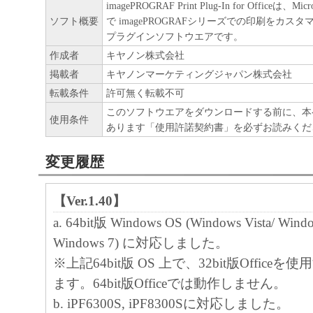
imagePROGRAF Print Plug-In for Officeは、Mi
ア」をコンピュータの記憶媒体上にインス
ソフト概要
で imagePROGRAFシリーズでの印刷をカス
と、またはコンピュータにおいて表示する
プラグインソフトウエアです。
すること、読み出すこと、もしくは実行す
作成者
キヤノン株式会社
掲載者
キヤノンマーケティングジャパン株式会社
も含むものとします）することができます
転載条件
許可無く転載不可
た、お客様が「プリンタ」を使用すること
このソフトウエアをダウンロードする前に、本
様のイントラネット内のユーザ（以下「指
使用条件
あります「使用許諾契約書」を必ずお読みくだ
います）に、本契約の条件の下で、「許諾
を使用させることができます。その場合、
変更履歴
かる「指定ユーザ」を本契約の条件に従わ
き、すべての責任を負っていただくものと
【Ver.1.40】
a. 64bit版 Windows OS (Windows Vista/ Windo
(2) お客様は、再使用許諾、譲渡、頒布、
Windows 7) に対応しました。
により、第三者に「本ソフトウエア」を使
※上記64bit版 OS 上で、32bit版Office
させることはできません。
ます。64bit版Officeでは動作しません。
b. iPF6300S, iPF8300Sに対応しました。
(3) お客様は、「本ソフトウエア」の全部