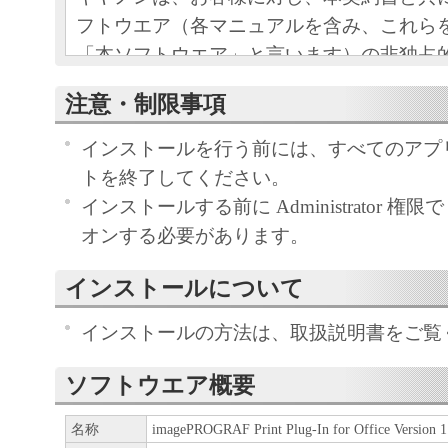
フトウエア（各マニュアルを含み、これら
「本ソフトウエア」と言います）の非独占
条項に基づき許諾し、お客様も下記条項に
注意・制限事項
ものとします。
お客様は、「本ソフトウエア」のインスト
インストールを行う前には、すべてのアプ
この契約に同意したことになります。
トを終了してください。
お客様がこの契約に同意できない場合には
インストールする前に Administrator 権限で 
ストールされず、直ちに「本ソフトウエア
オンする必要があります。
さい。
インストールについて
１．使用許諾
インストールの方法は、取扱説明書をご覧
(1) お客様は、「本ソフトウエア」を、キ
ソフトウエア概要
ェットプリンタ（以下「プリンタ」と言い
たはネットワークを通じ接続される複数の
名称
imagePROGRAF Print Plug-In for Office Version 1
それぞれにおいて使用（「使用」とは、「