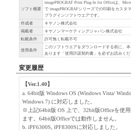
imagePROGRAF Print Plug-In for Officeは、Mi
ア」をコンピュータの記憶媒体上にインス
ソフト概要
で imagePROGRAFシリーズでの印刷をカス
と、またはコンピュータにおいて表示する
プラグインソフトウエアです。
すること、読み出すこと、もしくは実行す
作成者
キヤノン株式会社
掲載者
キヤノンマーケティングジャパン株式会社
も含むものとします）することができます
転載条件
許可無く転載不可
た、お客様が「プリンタ」を使用すること
このソフトウエアをダウンロードする前に、本
様のイントラネット内のユーザ（以下「指
使用条件
あります「使用許諾契約書」を必ずお読みくだ
います）に、本契約の条件の下で、「許諾
を使用させることができます。その場合、
変更履歴
かる「指定ユーザ」を本契約の条件に従わ
き、すべての責任を負っていただくものと
【Ver.1.40】
a. 64bit版 Windows OS (Windows Vista/ Windo
(2) お客様は、再使用許諾、譲渡、頒布、
Windows 7) に対応しました。
により、第三者に「本ソフトウエア」を使
※上記64bit版 OS 上で、32bit版Office
させることはできません。
ます。64bit版Officeでは動作しません。
b. iPF6300S, iPF8300Sに対応しました。
(3) お客様は、「本ソフトウエア」の全部