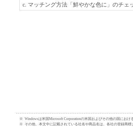
c. マッチング方法「鮮やかな色に」のチェ
正、改変、リバース・エンジニアリング、
追加しました。
たは逆アセンブル等することはできません
このような行為をさせてはなりません。
【Ver.1.30】
a. Windows 7 (32bit) に対応しました。
(4) 本契約に明示的に定める場合を除き、
b. Microsoft Office 2010 に対応しました。
フトウエア」に関する知的財産権のいかな
c. 旧バージョンにあった、下記の制限事項
に付与するものではありません。
た。
ユーザー毎にインストールしなければな
２．所有権
Plug-In for Office (Excel) で小さ
「本ソフトウエア」及びその複製物に係る
余白が大きくなることがある。
は、その内容によりキヤノンまたはキヤノ
Plug-In for Office (Excel) で、デ
ーに帰属します。
できないことがある。
（[データ解析に失敗しました。] メッ
３．保証
※
Windowsは米国Microsoft Corporationの米国およびその他の国
止。）
※
その他、本文中に記載されている社名や商品名は、各社の登録商標
d. Windows 2000を対応 OS から除外
「許諾ソフトウエア」が、CD-ROM等の記