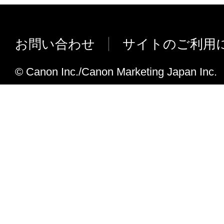
e. Microsoft Office 2000 を対応
れて提供されている場合、キヤノンは、お
しました。
フトウエア」を購入した日から90日の間、
エア」が格納されている記憶媒体（以下「
【Ver.1.20】
お問い合わせ
サイトのご利用
います）に物理的な欠陥がないことを保証
a. Excelで「とじしろ設定」を追加した。
証期間中に「メディア」に物理的な欠陥が
© Canon Inc./Canon Marketing Japan Inc.
b. 「ロール紙幅」と「用紙の種類」の設定
には、キヤノンは、「メディア」を交換い
うにした。
c. 「ドラフト印刷」機能を追加した。
４．保証の否認・免責
e. 以下の点を改善しました。
Print Plug-in for Officeをインストール
(1) 「本ソフトウエア」は、『現状のまま
Excel/ PowerPointの起動において時
諾されます。キヤノン、キヤノンの関連会
ラーになったりすることがあった。
売代理店及び販売店は、「本ソフトウエア
Windows XP にOffice2007をインスト
品性及び特定の目的への適合性の保証を含
Word/ Excel/ PowerPointの操作画面に、 Print
証も、明示たると黙示たるとを問わず一切
Office用のリボンが表示されない場合が
ます。
【Ver.1.10】