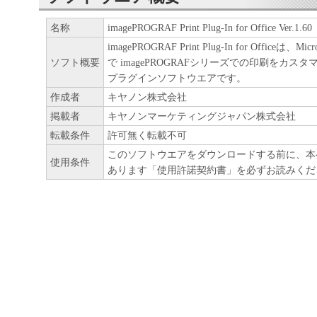
ア」をコンピュータの記憶媒体上にインス
名称
imagePROGRAF Print Plug-In for Office Ver.1.60
と、またはコンピュータにおいて表示する
imagePROGRAF Print Plug-In for Officeは、Mi
すること、読み出すこと、もしくは実行す
ソフト概要
で imagePROGRAFシリーズでの印刷をカス
も含むものとします）することができます
プラグインソフトウエアです。
た、お客様が「プリンタ」を使用すること
作成者
キヤノン株式会社
掲載者
キヤノンマーケティングジャパン株式会社
様のイントラネット内のユーザ（以下「指
転載条件
許可無く転載不可
います）に、本契約の条件の下で、「許諾
このソフトウエアをダウンロードする前に、本
を使用させることができます。その場合、
使用条件
あります「使用許諾契約書」を必ずお読みくだ
かる「指定ユーザ」を本契約の条件に従わ
き、すべての責任を負っていただくものと
(2) お客様は、再使用許諾、譲渡、頒布、
により、第三者に「本ソフトウエア」を使
させることはできません。
(3) お客様は、「本ソフトウエア」の全部