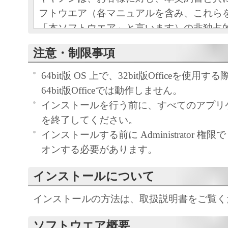
フトウエア（各マニュアルを含み、これら
「本ソフトウエア」と言います）の非独占
条項に基づき許諾し、お客様も下記条項に
注意・制限事項
ものとします。
お客様は、「本ソフトウエア」のインスト
64bit版 OS 上で、32bit版Officeを使
この契約に同意したことになります。
64bit版Officeでは動作しません。
お客様がこの契約に同意できない場合には
インストールを行う前に、すべてのアプリ
ストールされず、直ちに「本ソフトウエア
を終了してください。
さい。
インストールする前に Administrator 権限で 
オンする必要があります。
１．使用許諾
インストールについて
(1) お客様は、「本ソフトウエア」を、キ
ェットプリンタ（以下「プリンタ」と言い
インストールの方法は、取扱説明書をご覧く
たはネットワークを通じ接続される複数の
ソフトウエア概要
それぞれにおいて使用（「使用」とは、「