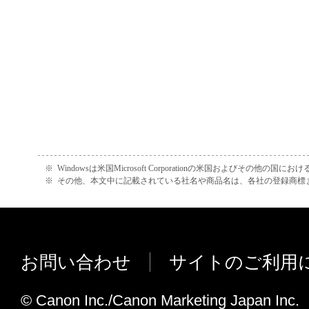
正、改変、リバース・エンジニアリング、
たは逆アセンブル等することはできません
このような行為をさせてはなりません。
(4) 本契約に明示的に定める場合を除き、
フトウエア」に関する知的財産権のいかな
に付与するものではありません。
２．所有権
※
Windowsは米国Microsoft Corporationの米国およびその他の国
※
その他、本文中に記載されている社名や商品名は、各社の登録商標
「本ソフトウエア」及びその複製物に係る
は、その内容によりキヤノンまたはキヤノ
ーに帰属します。
お問い合わせ
サイトのご利用
３．保証
© Canon Inc./Canon Marketing Japan Inc.
「許諾ソフトウエア」が、CD-ROM等の記