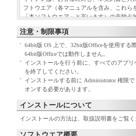
フトウエア（各マニュアルを含み、これら
「本ソフトウエア」と言います）の非独占
条項に基づき許諾し、お客様も下記条項に
注意・制限事項
ものとします。
お客様は、「本ソフトウエア」のインスト
64bit版 OS 上で、32bit版Officeを使
この契約に同意したことになります。
64bit版Officeでは動作しません。
お客様がこの契約に同意できない場合には
インストールを行う前に、すべてのアプリ
ストールされず、直ちに「本ソフトウエア
を終了してください。
さい。
インストールする前に Administrator 権限で 
オンする必要があります。
１．使用許諾
インストールについて
(1) お客様は、「本ソフトウエア」を、キ
ェットプリンタ（以下「プリンタ」と言い
インストールの方法は、取扱説明書をご覧く
たはネットワークを通じ接続される複数の
ソフトウエア概要
それぞれにおいて使用（「使用」とは、「