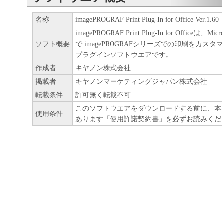
ア」をコンピュータの記憶媒体上にインス
名称
imagePROGRAF Print Plug-In for Office Ver.1.60
と、またはコンピュータにおいて表示する
imagePROGRAF Print Plug-In for Officeは、Mi
すること、読み出すこと、もしくは実行す
ソフト概要
で imagePROGRAFシリーズでの印刷をカス
も含むものとします）することができます
プラグインソフトウエアです。
た、お客様が「プリンタ」を使用すること
作成者
キヤノン株式会社
掲載者
キヤノンマーケティングジャパン株式会社
様のイントラネット内のユーザ（以下「指
転載条件
許可無く転載不可
います）に、本契約の条件の下で、「許諾
このソフトウエアをダウンロードする前に、本
を使用させることができます。その場合、
使用条件
あります「使用許諾契約書」を必ずお読みくだ
かる「指定ユーザ」を本契約の条件に従わ
き、すべての責任を負っていただくものと
(2) お客様は、再使用許諾、譲渡、頒布、
により、第三者に「本ソフトウエア」を使
させることはできません。
(3) お客様は、「本ソフトウエア」の全部