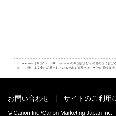
正、改変、リバース・エンジニアリング、
たは逆アセンブル等することはできません
このような行為をさせてはなりません。
(4) 本契約に明示的に定める場合を除き、
フトウエア」に関する知的財産権のいかな
に付与するものではありません。
２．所有権
※
Windowsは米国Microsoft Corporationの米国およびその他の国
※
その他、本文中に記載されている社名や商品名は、各社の登録商標
「本ソフトウエア」及びその複製物に係る
は、その内容によりキヤノンまたはキヤノ
ーに帰属します。
お問い合わせ
サイトのご利用
３．保証
© Canon Inc./Canon Marketing Japan Inc.
「許諾ソフトウエア」が、CD-ROM等の記