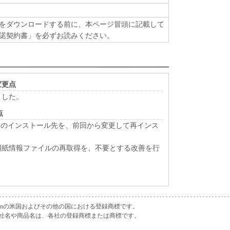
、『現状のまま』の状態で使用許諾されます。キヤノ
れらの販売代理店及び販売店は、「本ソフトウエ
をダウンロードする前に、本ページ冒頭に記載して
定の目的への適合性の保証を含め、いかなる保証
諾契約書」を必ずお読みください。
問わず一切しないものとします。
関連会社、それらの販売代理店及び販売店は、「許諾
使用不能から生ずるいかなる損害（逸失利益及びそ
の変更点
損害を含むがこれらに限定されない）について、一
ました。
ます。例え、キヤノン、キヤノンの関連会社、それ
点
かかる損害の可能性について知らされていた場合で
tion Tool のインストール先を、前回から変更して再インス
関連会社、それらの販売代理店及び販売店は、「本ソ
用紙情報ファイルの再取得を、不要とする改善を行
たは関連してお客様と第三者との間に生じたいかな
を負わないものとします。
エア」に関するキヤノン、キヤノンの関連会社、それ
すべての責任であり、お客様の唯一の救済です。
orporationの米国およびその他の国における登録商標です。
社名や商品名は、各社の登録商標または商標です。