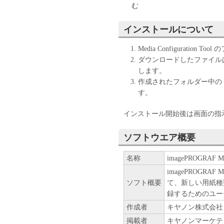
エンジニアリング、逆コンパ
む
また第三者にこのような行為
インストールについて
(4) 本契約に明示的に定め
る知的財産権のいかなる権利
Media Configuratio
ダウンロードしたファイル
２．所有権
します。
作成されたフォルダー中の「s
「本ソフトウエア」及びその
す。
ヤノンまたはキヤノンのライ
インストール開始後は画面の指
３．保証
ソフトウエア概要
「許諾ソフトウエア」が、CD
合、キヤノンは、お客様が「
名称
imagePROGRAF Medi
「許諾ソフトウエア」が格納
imagePROGRAF 
す）に物理的な欠陥がないこ
ソフト概要
て、新しい用紙種
物理的な欠陥が発見された場
録するためのユー
す。
作成者
キヤノン株式会社
４．保証の否認・免責
掲載者
キヤノンマーケテ