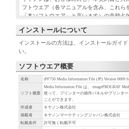
フトウエア（各マニュアルを含み、これら
「本ソフトウエア」と言います）の非独占
条項に基づき許諾し、お客様も下記条項に
インストールについて
ものとします。
お客様は、「本ソフトウエア」のインスト
インストールの方法は、インストールガイド
この契約に同意したことになります。
い。
お客様がこの契約に同意できない場合には
ストールされず、直ちに「本ソフトウエア
ソフトウエア概要
さい。
名称
iPF750 Media Information File (JP) Version 0009 
Media Information File は、 imagePROGRAF Media
１．使用許諾
ソフト概要
使って、プリンターの操作パネルやプリンター
ことができます。
(1) お客様は、「本ソフトウエア」を、キ
作成者
キヤノン株式会社
ェットプリンタ（以下「プリンタ」と言い
掲載者
キヤノンマーケティングジャパン株式会社
たはネットワークを通じ接続される複数の
転載条件
許可無く転載不可
それぞれにおいて使用（「使用」とは、「