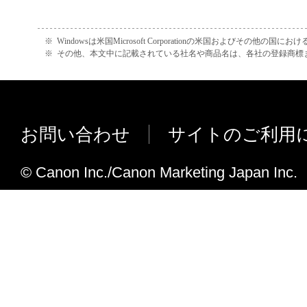
プレミアム光沢紙2（厚口） 、プレミ
正、改変、リバース・エンジニアリング、
2（厚口） の用紙情報を追加しました
たは逆アセンブル等することはできません
※
Windowsは米国Microsoft Corporationの米国およびその他の国
このような行為をさせてはなりません。
※
その他、本文中に記載されている社名や商品名は、各社の登録商標
(4) 本契約に明示的に定める場合を除き、
フトウエア」に関する知的財産権のいかな
に付与するものではありません。
お問い合わせ
サイトのご利用
２．所有権
© Canon Inc./Canon Marketing Japan Inc.
「本ソフトウエア」及びその複製物に係る
は、その内容によりキヤノンまたはキヤノ
ーに帰属します。
３．保証
「許諾ソフトウエア」が、CD-ROM等の記