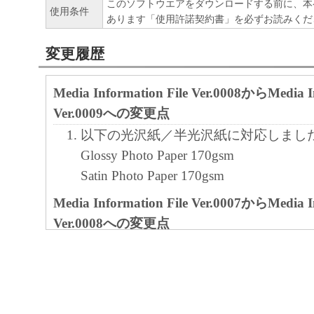
このソフトウエアをダウンロードする前に、本
使用条件
ア」をコンピュータの記憶媒体上にインス
あります「使用許諾契約書」を必ずお読みくだ
と、またはコンピュータにおいて表示する
変更履歴
すること、読み出すこと、もしくは実行す
も含むものとします）することができます
Media Information File Ver.0008からMedia In
た、お客様が「プリンタ」を使用すること
Ver.0009への変更点
様のイントラネット内のユーザ（以下「指
以下の光沢紙／半光沢紙に対応しまし
います）に、本契約の条件の下で、「許諾
Glossy Photo Paper 170gsm
を使用させることができます。その場合、
Satin Photo Paper 170gsm
かる「指定ユーザ」を本契約の条件に従わ
き、すべての責任を負っていただくものと
Media Information File Ver.0007からMedia In
Ver.0008への変更点
(2) お客様は、再使用許諾、譲渡、頒布、
用紙リファレンスガイドを変更しまし
により、第三者に「本ソフトウエア」を使
Media Configuration Tool Ver.3.65からMedia
させることはできません。
File Ver.0007への変更点
(3) お客様は、「本ソフトウエア」の全部