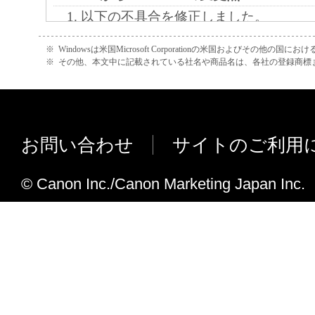
れて提供されている場合、キヤノンは、お
以下の不具合を修正しました。
フトウエア」を購入した日から90日の間、
・ Microsoft Publisher から印刷できな
※
Windowsは米国Microsoft Corporationの米国およびその他の国
エア」が格納されている記憶媒体（以下「
・ プリンタードライバーのプロパティ
※
その他、本文中に記載されている社名や商品名は、各社の登録商標
います）に物理的な欠陥がないことを保証
のツールチップを表示するとプリンタ
証期間中に「メディア」に物理的な欠陥が
異常終了する場合がある。
には、キヤノンは、「メディア」を交換い
・ MP Navigator EX のコピー機能、Ca
ピーボタン機能を用いた印刷ができな
お問い合わせ
サイトのご利用
４．保証の否認・免責
・ Windows 8 でプリンタードライ
プを行うとクリーンアップ動作が停止
© Canon Inc./Canon Marketing Japan Inc.
(1) 「本ソフトウエア」は、『現状のまま
る。
諾されます。キヤノン、キヤノンの関連会
売代理店及び販売店は、「本ソフトウエア
Ver.4.42からVer.4.43への変更点
品性及び特定の目的への適合性の保証を含
オートデスク社のCAD用ソフトウエア「A
証も、明示たると黙示たるとを問わず一切
らの印刷を最適に制御するための、「
ます。
ル」を組み込みました。
・ AutoCADのバージョン