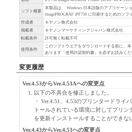
正、改変、リバース・エンジニアリング、
本製品は、 Windows 日本語版のアプリケー
ソフト概要
たは逆アセンブル等することはできません
imagePROGRAF iPF750 に印刷するための
作成者
キヤノン株式会社
このような行為をさせてはなりません。
掲載者
キヤノンマーケティングジャパン株式会社
(4) 本契約に明示的に定める場合を除き、
転載条件
許可無く転載不可
フトウエア」に関する知的財産権のいかな
このソフトウエアをダウンロードする前に、本
使用条件
あります「使用許諾契約書」を必ずお読みくだ
に付与するものではありません。
変更履歴
２．所有権
Ver.4.53からVer.4.53Aへの変更点
「本ソフトウエア」及びその複製物に係る
は、その内容によりキヤノンまたはキヤノ
以下の不具合を修正しました。
ーに帰属します。
・ Ver.4.51、4.53のプリンタード
トールされている環境に対してプリン
３．保証
を更新インストールすることができな
「許諾ソフトウエア」が、CD-ROM等の記
Ver.4.43からVer.4.53への変更点