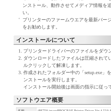
ンストール、動作させてメディア情報を
ア」をコンピュータの記憶媒体上にインス
い。
と、またはコンピュータにおいて表示する
プリンターのファームウエアを最新バー
すること、読み出すこと、もしくは実行す
をお勧めします。
も含むものとします）することができます
た、お客様が「プリンタ」を使用すること
インストールについて
様のイントラネット内のユーザ（以下「指
います）に、本契約の条件の下で、「許諾
プリンタードライバーのファイルをダウ
を使用させることができます。その場合、
ダウンロードしたファイルは圧縮されて
かる「指定ユーザ」を本契約の条件に従わ
ルクリックして解凍します。
き、すべての責任を負っていただくものと
作成されたフォルダー中の「setup.exe
ンストールを実行します。
(2) お客様は、再使用許諾、譲渡、頒布、
インストール開始後は画面の指示に従っ
により、第三者に「本ソフトウエア」を使
させることはできません。
ソフトウエア概要
(3) お客様は、「本ソフトウエア」の全部
名称
iPF750 imagePROGRAF Printer Driver Ver.4.53A 