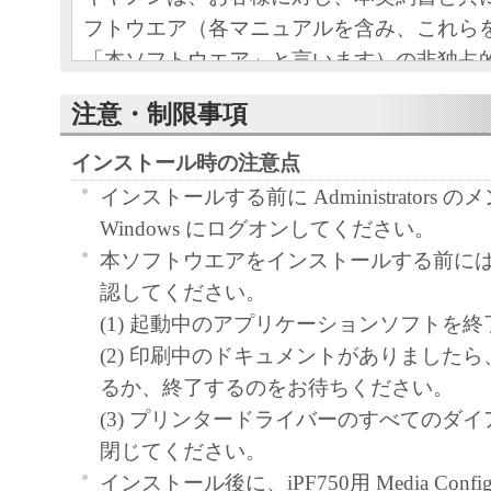
フトウエア（各マニュアルを含み、これら
「本ソフトウエア」と言います）の非独占
条項に基づき許諾し、お客様も下記条項に
注意・制限事項
ものとします。
お客様は、「本ソフトウエア」のインスト
インストール時の注意点
この契約に同意したことになります。
インストールする前に Administrators 
お客様がこの契約に同意できない場合には
Windows にログオンしてください。
ストールされず、直ちに「本ソフトウエア
本ソフトウエアをインストールする前に
さい。
認してください。
(1) 起動中のアプリケーションソフトを
１．使用許諾
(2) 印刷中のドキュメントがありました
るか、終了するのをお待ちください。
(1) お客様は、「本ソフトウエア」を、キ
(3) プリンタードライバーのすべてのダ
ェットプリンタ（以下「プリンタ」と言い
閉じてください。
たはネットワークを通じ接続される複数の
インストール後に、iPF750用 Media Configul
それぞれにおいて使用（「使用」とは、「