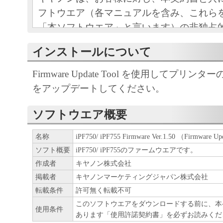
フトウエア（各マニュアルを含み、これら
「本ソフトウエア」と言います）の非独占
条項に基づき許諾し、お客様も下記条項に
インストールについて
ものとします。
お客様は、「本ソフトウエア」のインスト
Firmware Update Tool を使用してプリ
この契約に同意したことになります。
をアップデートしてください。
お客様がこの契約に同意できない場合には
ストールされず、直ちに「本ソフトウエア
ソフトウエア概要
さい。
名称
iPF750/ iPF755 Firmware Ver.1.50 （Firmware
ソフト概要
iPF750/ iPF755のファームウエアです。
１．使用許諾
作成者
キヤノン株式会社
(1) お客様は、「本ソフトウエア」を、キ
掲載者
キヤノンマーケティングジャパン株式会社
ェットプリンタ（以下「プリンタ」と言い
転載条件
許可無く転載不可
このソフトウエアをダウンロードする前に、本
たはネットワークを通じ接続される複数の
使用条件
あります「使用許諾契約書」を必ずお読みくだ
それぞれにおいて使用（「使用」とは、「