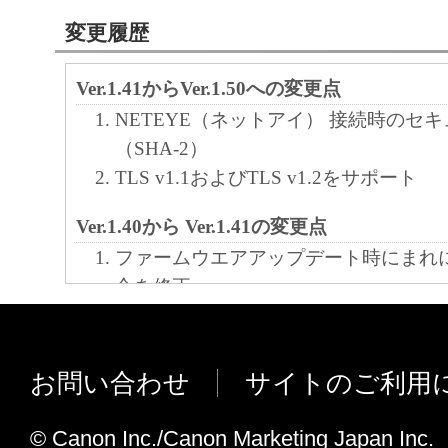
ア」をコンピュータの記憶媒体上にインス
変更履歴
と、またはコンピュータにおいて表示する
すること、読み出すこと、もしくは実行す
Ver.1.41からVer.1.50への変更点
も含むものとします）することができます
NETEYE（ネットアイ） 接続時のセ
た、お客様が「プリンタ」を使用すること
（SHA-2）
様のイントラネット内のユーザ（以下「指
TLS v1.1およびTLS v1.2をサポート
います）に、本契約の条件の下で、「許諾
を使用させることができます。その場合、
Ver.1.40から Ver.1.41の変更点
かる「指定ユーザ」を本契約の条件に従わ
ファームウエアアップデート時にまれ
き、すべての責任を負っていただくものと
合を修正
カット紙を使用してヘッド位置調整を
(2) お客様は、再使用許諾、譲渡、頒布、
れに発生する紙ジャムエラーの不具合
により、第三者に「本ソフトウエア」を使
お問い合わせ
サイトのご利用
させることはできません。
Ver.1.38から Ver.1.40の変更点
特定のHP-GL2ファイルで、データが
© Canon Inc./Canon Marketing Japan Inc.
(3) お客様は、「本ソフトウエア」の全部