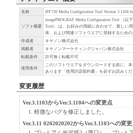
ア」をコンピュータの記憶媒体上にインス
名称
iPF720 Media Configuration Tool Version 3.1104 
と、またはコンピュータにおいて表示する
imagePROGRAF Media Configuration Tool （以下、
すること、読み出すこと、もしくは実行す
ソフト概要
Tool） は、お好みの用紙に合わせて、新しい
も含むものとします）することができます
体、および関連ソフトウエアに登録するための
た、お客様が「プリンタ」を使用すること
作成者
キヤノン株式会社
掲載者
キヤノンマーケティングジャパン株式会社
様のイントラネット内のユーザ（以下「指
転載条件
許可無く転載不可
います）に、本契約の条件の下で、「許諾
このソフトウエアをダウンロードする前に、本
を使用させることができます。その場合、
使用条件
あります「使用許諾契約書」を必ずお読みくだ
かる「指定ユーザ」を本契約の条件に従わ
き、すべての責任を負っていただくものと
変更履歴
(2) お客様は、再使用許諾、譲渡、頒布、
Ver.3.1103からVer.3.1104への変更点
により、第三者に「本ソフトウエア」を使
軽微なバグを修正しました。
させることはできません。
Ver.3.11 0202020202からVer.3.1103への変
(3) お客様は、「本ソフトウエア」の全部
プレミアム光沢紙2（厚口） 、プレミ