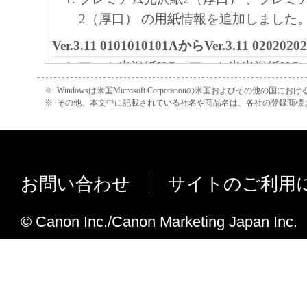
正、改変、リバース・エンジニアリング、
2（厚口） の用紙情報を追加しました
たは逆アセンブル等することはできません
Ver.3.11 0101010101AからVer.3.11 0202
このような行為をさせてはなりません。
フォト光沢紙HG、フォト半光沢紙HG
HG（厚口） 、フォト半光沢紙HG（厚
(4) 本契約に明示的に定める場合を除き、
※
Windowsは米国Microsoft Corporationの米国およびその他の国
※
その他、本文中に記載されている社名や商品名は、各社の登録商標
を追加しました。
フトウエア」に関する知的財産権のいかな
に付与するものではありません。
Ver.3.11 0101010101からVer.3.11 01010
Windows 7 上での動作を確認しました
２．所有権
お問い合わせ
サイトのご利用
Ver.3.11からVer.3.11 0101010101への変更点
「本ソフトウエア」及びその複製物に係る
プレミアム普通紙、プレミアム普通紙
は、その内容によりキヤノンまたはキヤノ
© Canon Inc./Canon Marketing Japan Inc.
のメディアに対応しました。
ーに帰属します。
Ver.3.11への変更点
３．保証
用紙種類の編集画面で、特定の用紙種
定したとき、その用紙種類のプリンタ
「許諾ソフトウエア」が、CD-ROM等の記