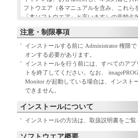
フトウエア（各マニュアルを含み、これら
「本ソフトウエア」と言います）の非独占
条項に基づき許諾し、お客様も下記条項に
注意・制限事項
ものとします。
お客様は、「本ソフトウエア」のインスト
インストールする前に Administrator 権限で 
この契約に同意したことになります。
オンする必要があります。
お客様がこの契約に同意できない場合には
インストールを行う前には、すべてのアプ
ストールされず、直ちに「本ソフトウエア
トを終了してください。なお、 imagePROGRAF
さい。
Monitor が起動している場合は、インス
できません。
１．使用許諾
インストールについて
(1) お客様は、「本ソフトウエア」を、キ
ェットプリンタ（以下「プリンタ」と言い
インストールの方法は、取扱説明書をご覧
たはネットワークを通じ接続される複数の
ソフトウエア概要
それぞれにおいて使用（「使用」とは、「