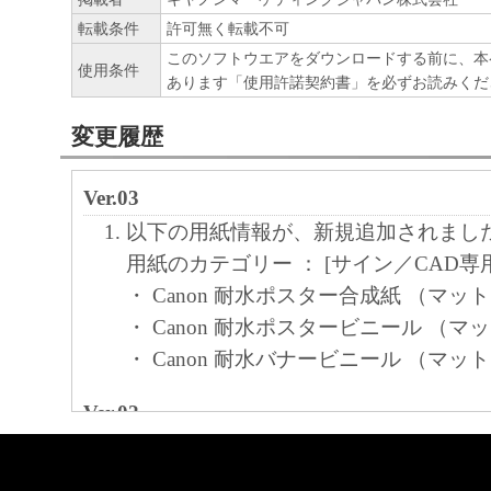
それぞれにおいて使用（「使用」とは、「
転載条件
許可無く転載不可
ア」をコンピュータの記憶媒体上にインス
このソフトウエアをダウンロードする前に、本
使用条件
あります「使用許諾契約書」を必ずお読みくだ
と、またはコンピュータにおいて表示する
すること、読み出すこと、もしくは実行す
変更履歴
も含むものとします）することができます
た、お客様が「プリンタ」を使用すること
Ver.03
様のイントラネット内のユーザ（以下「指
以下の用紙情報が、新規追加されまし
います）に、本契約の条件の下で、「許諾
用紙のカテゴリー ： [サイン／CAD専用
を使用させることができます。その場合、
・ Canon 耐水ポスター合成紙 （マッ
かる「指定ユーザ」を本契約の条件に従わ
・ Canon 耐水ポスタービニール （マ
き、すべての責任を負っていただくものと
・ Canon 耐水バナービニール （マッ
(2) お客様は、再使用許諾、譲渡、頒布、
Ver.02
により、第三者に「本ソフトウエア」を使
用紙情報を追加しました。
させることはできません。
追加情報：耐水ポスター合成紙 （マッ