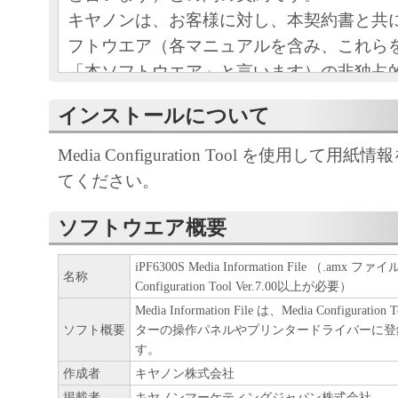
キヤノンは、お客様に対し、本契約書と共
フトウエア（各マニュアルを含み、これら
「本ソフトウエア」と言います）の非独占
条項に基づき許諾し、お客様も下記条項に
インストールについて
ものとします。
お客様は、「本ソフトウエア」のインスト
Media Configuration Tool を使用して
この契約に同意したことになります。
てください。
お客様がこの契約に同意できない場合には
ストールされず、直ちに「本ソフトウエア
ソフトウエア概要
さい。
iPF6300S Media Information File （.amx ファイ
名称
Configuration Tool Ver.7.00以上が必要）
１．使用許諾
Media Information File は、Media Configura
ソフト概要
ターの操作パネルやプリンタードライバーに登
(1) お客様は、「本ソフトウエア」を、キ
す。
ェットプリンタ（以下「プリンタ」と言い
作成者
キヤノン株式会社
たはネットワークを通じ接続される複数の
掲載者
キヤノンマーケティングジャパン株式会社