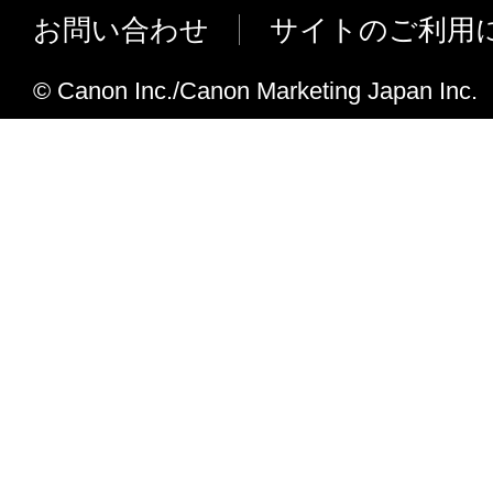
(3) お客様は、「本ソフトウエア」の全部
お問い合わせ
サイトのご利用
Ver.01
正、改変、リバース・エンジニアリング、
以下の不具合を修正しました。
たは逆アセンブル等することはできません
© Canon Inc./Canon Marketing Japan Inc.
Media Configuration Tool の［
このような行為をさせてはなりません。
集］機能における［インク使用量の設
(4) 本契約に明示的に定める場合を除き、
刷］の［試し印刷の設定］ダイアログ
フトウエア」に関する知的財産権のいかな
使用量：［キヤノン基準用紙］にチェ
に付与するものではありません。
いると、"印刷に失敗しました"メッセ
れ、印刷できない場合がある。
２．所有権
「本ソフトウエア」及びその複製物に係る
は、その内容によりキヤノンまたはキヤノ
ーに帰属します。
３．保証