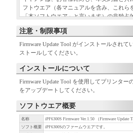
フトウエア（各マニュアルを含み、これら
「本ソフトウエア」と言います）の非独占
条項に基づき許諾し、お客様も下記条項に
注意・制限事項
ものとします。
お客様は、「本ソフトウエア」のインスト
Firmware Update Tool がインストール
この契約に同意したことになります。
ストールしてください。
お客様がこの契約に同意できない場合には
ストールされず、直ちに「本ソフトウエア
インストールについて
さい。
Firmware Update Tool を使用してプリ
をアップデートしてください。
１．使用許諾
ソフトウエア概要
(1) お客様は、「本ソフトウエア」を、キ
ェットプリンタ（以下「プリンタ」と言い
名称
iPF6300S Firmware Ver.1.50 （Firmware Upda
たはネットワークを通じ接続される複数の
ソフト概要
iPF6300Sのファームウエアです。
それぞれにおいて使用（「使用」とは、「