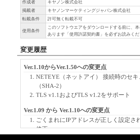
作成者
キヤノン株式会社
ア」をコンピュータの記憶媒体上にインス
掲載者
キヤノンマーケティングジャパン株式会社
と、またはコンピュータにおいて表示する
転載条件
許可無く転載不可
すること、読み出すこと、もしくは実行す
このソフトウエアをダウンロードする前に、本
使用条件
も含むものとします）することができます
あります「使用許諾契約書」を必ずお読みくだ
た、お客様が「プリンタ」を使用すること
変更履歴
様のイントラネット内のユーザ（以下「指
います）に、本契約の条件の下で、「許諾
Ver.1.10からVer.1.50への変更点
を使用させることができます。その場合、
NETEYE（ネットアイ） 接続時のセ
かる「指定ユーザ」を本契約の条件に従わ
（SHA-2）
き、すべての責任を負っていただくものと
TLS v1.1およびTLS v1.2をサポート
(2) お客様は、再使用許諾、譲渡、頒布、
Ver.1.09 から Ver.1.10への変更点
により、第三者に「本ソフトウエア」を使
ごくまれにIPアドレスが正しく設定さ
させることはできません。
修正
(3) お客様は、「本ソフトウエア」の全部
一部のエラー発生時に「プリンターの