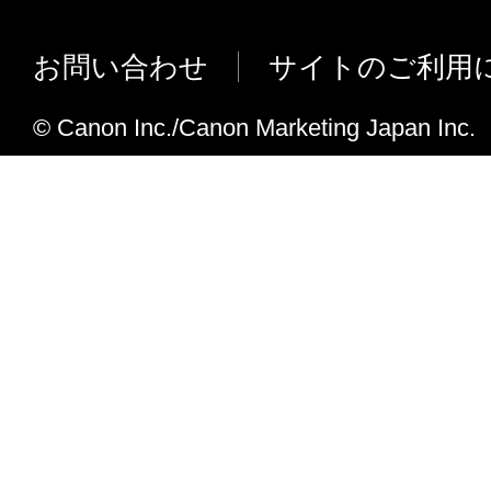
正、改変、リバース・エンジニアリング、
きない不具合を修正
たは逆アセンブル等することはできません
ごくまれに印刷途中にハングアップし
お問い合わせ
サイトのご利用
このような行為をさせてはなりません。
を修正
© Canon Inc./Canon Marketing Japan Inc.
(4) 本契約に明示的に定める場合を除き、
Ver.1.08からVer.1.09への変更点
フトウエア」に関する知的財産権のいかな
エラーコードの修正
に付与するものではありません。
Ver.1.07からVer.1.08への変更点
２．所有権
2値印刷において特定の発生条件で画
してしまう不具合を修正
「本ソフトウエア」及びその複製物に係る
は、その内容によりキヤノンまたはキヤノ
Ver.1.06からVer.1.07への変更点
ーに帰属します。
軽微なバグを修正
３．保証
Ver.1.05からVer.1.06への変更点
プリントヘッド制御の最適化
「許諾ソフトウエア」が、CD-ROM等の記