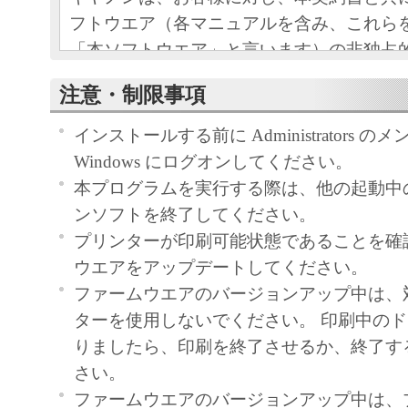
フトウエア（各マニュアルを含み、これら
「本ソフトウエア」と言います）の非独占
条項に基づき許諾し、お客様も下記条項に
注意・制限事項
ものとします。
お客様は、「本ソフトウエア」のインスト
インストールする前に Administrators 
この契約に同意したことになります。
Windows にログオンしてください。
お客様がこの契約に同意できない場合には
本プログラムを実行する際は、他の起動中
ストールされず、直ちに「本ソフトウエア
ンソフトを終了してください。
さい。
プリンターが印刷可能状態であることを確
ウエアをアップデートしてください。
１．使用許諾
ファームウエアのバージョンアップ中は、
ターを使用しないでください。 印刷中の
(1) お客様は、「本ソフトウエア」を、キ
りましたら、印刷を終了させるか、終了す
ェットプリンタ（以下「プリンタ」と言い
さい。
たはネットワークを通じ接続される複数の
ファームウエアのバージョンアップ中は、
それぞれにおいて使用（「使用」とは、「