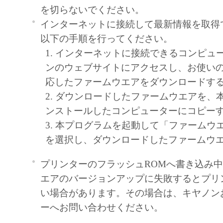
を切らないでください。
ア」をコンピュータの記憶媒体上にインス
インターネットに接続して最新情報を取得
と、またはコンピュータにおいて表示する
以下の手順を行ってください。
すること、読み出すこと、もしくは実行す
1. インターネットに接続できるコンピュ
も含むものとします）することができます
ンのウェブサイトにアクセスし、お使い
た、お客様が「プリンタ」を使用すること
応したファームウエアをダウンロードす
様のイントラネット内のユーザ（以下「指
2. ダウンロードしたファームウエアを、
います）に、本契約の条件の下で、「許諾
ンストールしたコンピューターにコピー
を使用させることができます。その場合、
3. 本プログラムを起動して「ファームウ
かる「指定ユーザ」を本契約の条件に従わ
を選択し、ダウンロードしたファームウ
き、すべての責任を負っていただくものと
プリンターのフラッシュROMへ書き込み
(2) お客様は、再使用許諾、譲渡、頒布、
エアのバージョンアップに失敗するとプリ
により、第三者に「本ソフトウエア」を使
い場合があります。その場合は、キヤノン
させることはできません。
ーへお問い合わせください。
(3) お客様は、「本ソフトウエア」の全部