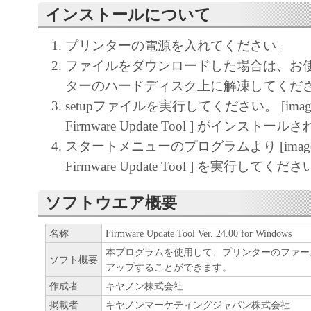
インストールについて
正、改変、リバース・エンジニアリング、
たは逆アセンブル等することはできません
プリンターの電源を入れてください。
このような行為をさせてはなりません。
ファイルをダウンロードした場合は、お
ターのハードディスク上に解凍してくだ
(4) 本契約に明示的に定める場合を除き、
setupファイルを実行してください。 [imag
フトウエア」に関する知的財産権のいかな
Firmware Update Tool ] がインストー
に付与するものではありません。
スタートメニューのプログラムより [image
２．所有権
Firmware Update Tool ] を実行してくだ
「本ソフトウエア」及びその複製物に係る
ソフトウエア概要
は、その内容によりキヤノンまたはキヤノ
名称
Firmware Update Tool Ver. 24.00 for Windows
ーに帰属します。
本プログラムを使用して、プリンターのファー
ソフト概要
アップすることができます。
３．保証
作成者
キヤノン株式会社
「許諾ソフトウエア」が、CD-ROM等の記
掲載者
キヤノンマーケティングジャパン株式会社