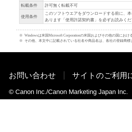
転載条件
許可無く転載不可
れて提供されている場合、キヤノンは、お
このソフトウエアをダウンロードする前に、本
フトウエア」を購入した日から90日の間、
使用条件
あります「使用許諾契約書」を必ずお読みくだ
エア」が格納されている記憶媒体（以下「
います）に物理的な欠陥がないことを保証
※
Windowsは米国Microsoft Corporationの米国およびその他の国
証期間中に「メディア」に物理的な欠陥が
※
その他、本文中に記載されている社名や商品名は、各社の登録商標
には、キヤノンは、「メディア」を交換い
４．保証の否認・免責
お問い合わせ
サイトのご利用
(1) 「本ソフトウエア」は、『現状のまま
諾されます。キヤノン、キヤノンの関連会
© Canon Inc./Canon Marketing Japan Inc.
売代理店及び販売店は、「本ソフトウエア
品性及び特定の目的への適合性の保証を含
証も、明示たると黙示たるとを問わず一切
ます。