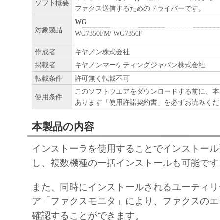
部、複製することができます。
ソフト概要
ファクス送信するためのドライバーです。
(3) 上記(1)および(2)に定める場合を除き
WG
ヤノンのライセンサーのいかなる知的財産
対象製品
WG7350FM/ WG7350F
と黙示たるとを問わず、本契約書によって
作成者
キヤノン株式会社
るいは許諾されるものではありません。
掲載者
キヤノンマーケティングジャパン株式会社
転載条件
許可無く転載不可
２．制限
このソフトウエアをダウンロードする前に、本
(1) お客様は、再使用許諾、譲渡、販売、
使用条件
あります「使用許諾契約書」を必ずお読みくだ
くは貸与その他の方法により、第三者に「
ア」を使用させることはできません。
本製品の内容
(2) お客様は、「本ソフトウェア」の全部
インストーラを使用することでインストール
正、改変、逆コンパイル、逆アセンブル、
し、複数機種の一括インストールも可能です
エンジニアリング等することはできません
このような行為をさせてはなりません。
また、同時にインストールされるユーティリ
ア「ファクスモニタ」により、ファクスのエ
３．著作権表示
確認することができます。
お客様は、「本ソフトウェア」に含まれる