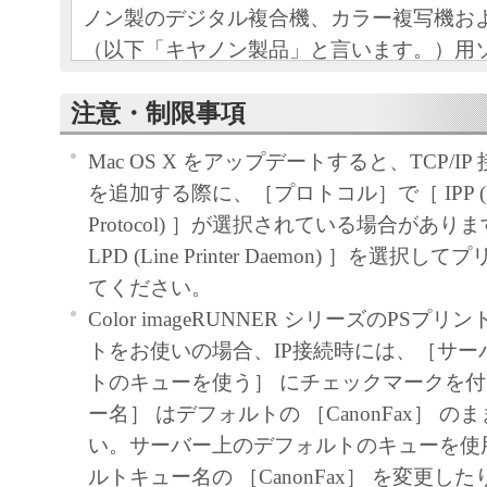
ノン製のデジタル複合機、カラー複写機お
（以下「キヤノン製品」と言います。）用
（本契約書以外の各マニュアル、印刷物等
注意・制限事項
以下「本ソフトウェア」と言います。）を
めの、お客様とキヤノン株式会社（以下キ
Mac OS X をアップデートすると、TCP/I
す。）との間の契約書です。
を追加する際に、［プロトコル］で［ IPP (Intern
Protocol) ］が選択されている場合があ
お客様は、『同意』を示す下記のボタンを
LPD (Line Printer Daemon) ］を選
点、または「本ソフトウェア」のインスト
てください。
をもって、本契約書に同意したことになり
Color imageRUNNER シリーズのPSプ
お客様が本契約書に同意できない場合、「
トをお使いの場合、IP接続時には、［サー
ア」を使用することはできません。
トのキューを使う］ にチェックマークを
１．許諾
ー名］ はデフォルトの ［CanonFax］ 
(1) キヤノンは、お客様が「キヤノン製品
い。サーバー上のデフォルトのキューを使
のために、「キヤノン製品」に直接または
ルトキュー名の ［CanonFax］ を変更し