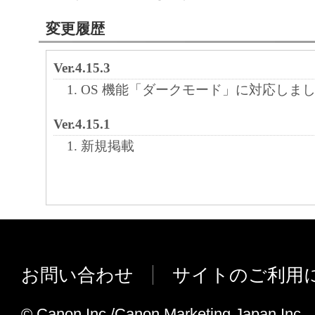
キヤノンのライセンサーの著作権表示を変
変更履歴
しくは削除してはなりません。
Ver.4.15.3
４．所有権
OS 機能「ダークモード」に対応しま
「本ソフトウェア」に係る権原および所有
によりキヤノンまたはキヤノンのライセン
Ver.4.15.1
す。
新規掲載
５．輸出
お客様は、日本国政府または関連する外国
許可等を得ることなしに、「本ソフトウェ
は一部を、直接または間接に輸出してはな
６．サポートおよびアップデート
お問い合わせ
サイトのご利用
キヤノン、キヤノンの子会社、関係会社、
理店および販売店、並びにキヤノンのライ
© Canon Inc./Canon Marketing Japan Inc.