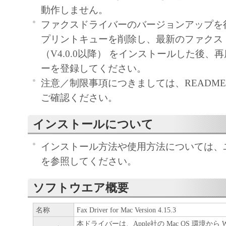
通じ接続される複数のコンピューター（以
動作しません。
と言います。）において、「本ソフトウェ
ファクスドライバーのバージョンアップを
契約書においては、「本ソフトウェア」を
プリントキューを削除し、最新のファクス
の記憶媒体上にインストールすること、ま
（V4.0.0以降） をインストールした後、
ターにおいて表示すること、アクセスする
ーを登録してください。
実行することのいずれも含むものとします
注意／制限事項につきましては、README-JP
非独占的権利をお客様に対して許諾します
ご確認ください。
た「指定機器」にネットワークを通じて接
インストールについて
ューター上で、かかるコンピューターの使
「本ソフトウェア」を使用させることがで
インストール方法や使用方法については、
るコンピューターの使用者に本契約書上の
を参照してください。
を遵守させるとともに、その履行に関し全
を条件とします。
ソフトウエア概要
(2) お客様は、上記(1)に基づいて「本ソ
名称
Fax Driver for Mac Version 4.15.3
するためのバックアップとして、「本ソフ
本ドライバーは、Apple社の Mac OS 環境から WG