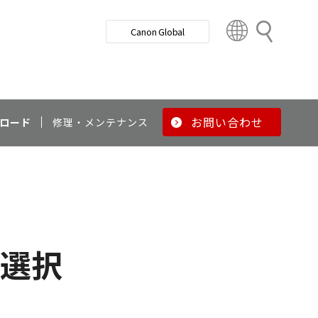
検
Canon Global
索
C
o
u
n
t
r
お問い合わせ
ロード
修理・メンテナンス
y
&
R
e
g
i
o
選択
n