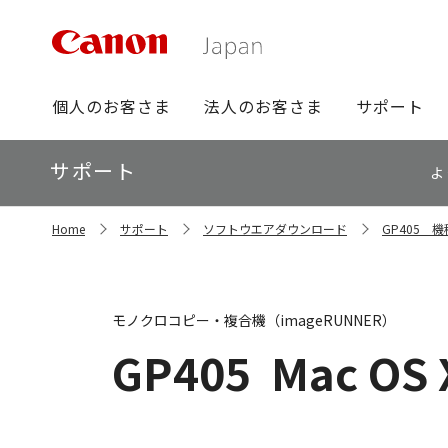
グ
個人のお客さま
法人のお客さま
サポート
ロ
ー
ロ
サポート
バ
よ
ー
ル
カ
ナ
サ
ル
Home
サポート
ソフトウエアダウンロード
GP405 
イ
ビ
ナ
ト
ビ
内
の
現
モノクロコピー・複合機（imageRUNNER）
在
位
GP405
Mac OS 
置