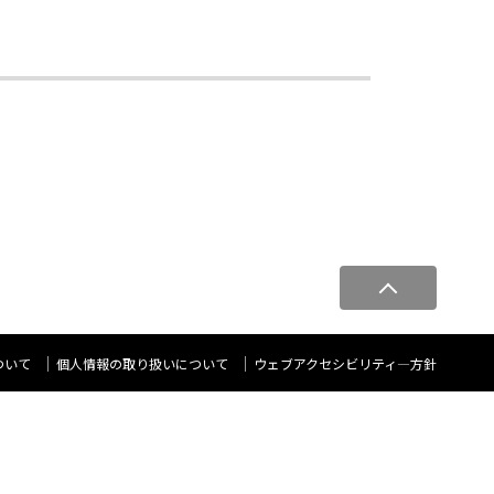
ペ
ー
ジ
ト
ついて
個人情報の取り扱いについて
ウェブアクセシビリティ―方針
ッ
プ
へ