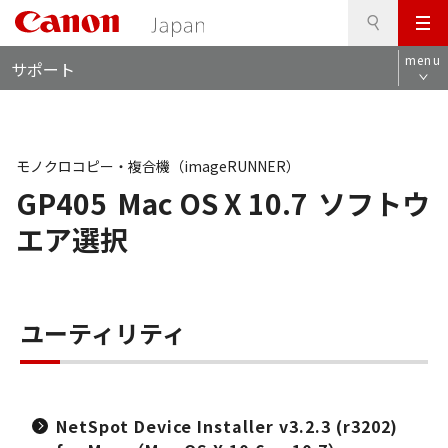
検
このページの本文へ
メ
索
ロ
ニ
menu
サポート
ー
ュ
カ
ー
ル
ナ
ビ
モノクロコピー・複合機（imageRUNNER）
GP405
Mac OS X 10.7
ソフトウ
エア選択
ユーティリティ
NetSpot Device Installer v3.2.3 (r3202)