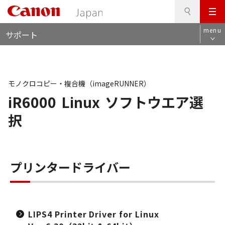
検
このページの本文へ
メ
索
ロ
ニ
menu
サポート
ー
ュ
カ
ー
ル
ナ
ビ
モノクロコピー・複合機（imageRUNNER）
iR6000
Linux
ソフトウエア選
択
プリンタードライバー
LIPS4 Printer Driver for Linux