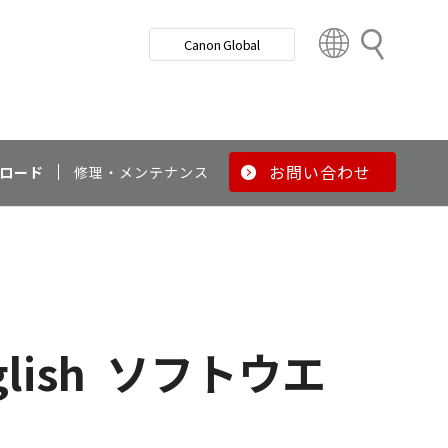
検
Canon Global
索
C
o
u
n
t
r
お問い合わせ
ロード
修理・メンテナンス
y
&
R
e
g
i
o
lish
ソフトウエ
n