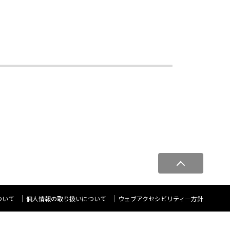
ペ
ー
ジ
ト
ついて
個人情報の取り扱いについて
ウェブアクセシビリティ―方針
ッ
プ