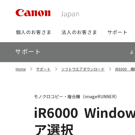
グ
個人のお客さま
法人のお客さま
サポート
ロ
ー
ロ
サポート
バ
よ
ー
ル
カ
ナ
サ
ル
Home
サポート
ソフトウエアダウンロード
iR6000
イ
ビ
ナ
ト
ビ
内
の
現
モノクロコピー・複合機（imageRUNNER）
在
位
iR6000
Windows
置
ア選択