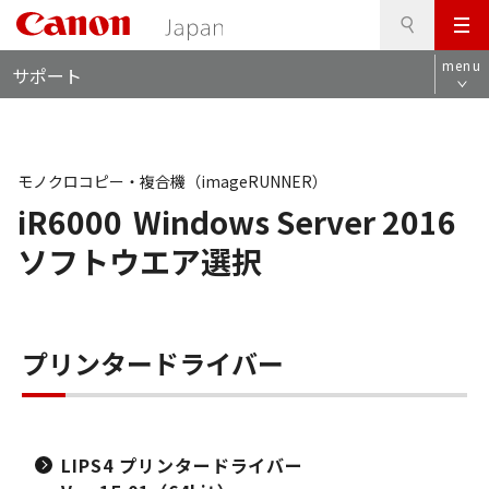
検
このページの本文へ
メ
索
ロ
ニ
menu
サポート
ー
ュ
カ
ー
ル
ナ
ビ
モノクロコピー・複合機（imageRUNNER）
iR6000
Windows Server 2016
ソフトウエア選択
プリンタードライバー
LIPS4 プリンタードライバー